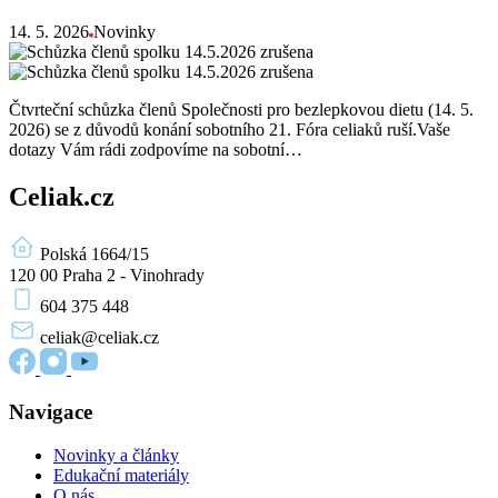
14. 5. 2026
Novinky
Čtvrteční schůzka členů Společnosti pro bezlepkovou dietu (14. 5.
2026) se z důvodů konání sobotního 21. Fóra celiaků ruší.Vaše
dotazy Vám rádi zodpovíme na sobotní…
Celiak.cz
Polská 1664/15
120 00 Praha 2 - Vinohrady
604 375 448
celiak
@celiak.cz
Navigace
Novinky a články
Edukační materiály
O nás