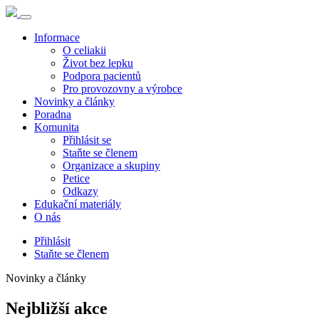
Informace
O celiakii
Život bez lepku
Podpora pacientů
Pro provozovny a výrobce
Novinky a články
Poradna
Komunita
Přihlásit se
Staňte se členem
Organizace a skupiny
Petice
Odkazy
Edukační materiály
O nás
Přihlásit
Staňte se členem
Novinky a články
Nejbližší akce