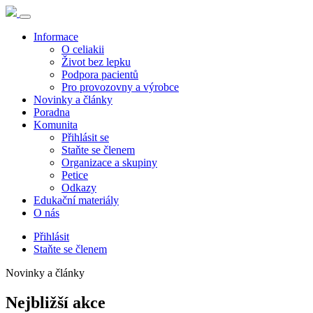
Informace
O celiakii
Život bez lepku
Podpora pacientů
Pro provozovny a výrobce
Novinky a články
Poradna
Komunita
Přihlásit se
Staňte se členem
Organizace a skupiny
Petice
Odkazy
Edukační materiály
O nás
Přihlásit
Staňte se členem
Novinky a články
Nejbližší akce