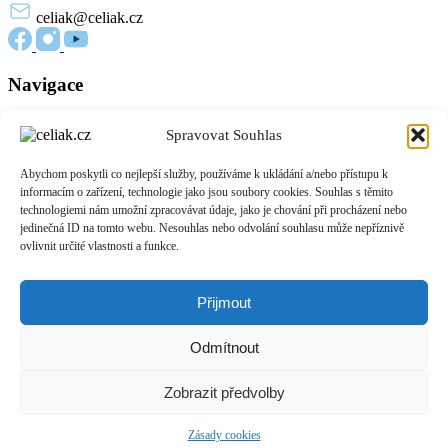
celiak
@celiak.cz
Navigace
Novinky a články
Spravovat Souhlas
Edukační materiály
O nás
Abychom poskytli co nejlepší služby, používáme k ukládání a/nebo přístupu k
Přihlášení
informacím o zařízení, technologie jako jsou soubory cookies. Souhlas s těmito
Zásady cookies (EU)
technologiemi nám umožní zpracovávat údaje, jako je chování při procházení nebo
jedinečná ID na tomto webu. Nesouhlas nebo odvolání souhlasu může nepříznivě
Informace
ovlivnit určité vlastnosti a funkce.
O celiakii
Život bez lepku
Přijmout
Podpora pacientů
Pro provozovny a výrobce
Odmítnout
Přidejte se do komunity
Zobrazit předvolby
Chci se stát členem
Web vytvořen s 🧡 k inovacím
Spolkem společenských inovátorů
a
Zásady cookies
Contentano