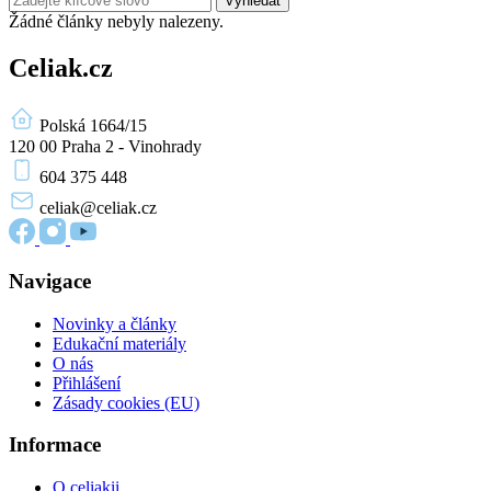
Vyhledat
Žádné články nebyly nalezeny.
Celiak.cz
Polská 1664/15
120 00 Praha 2 - Vinohrady
604 375 448
celiak
@celiak.cz
Navigace
Novinky a články
Edukační materiály
O nás
Přihlášení
Zásady cookies (EU)
Informace
O celiakii