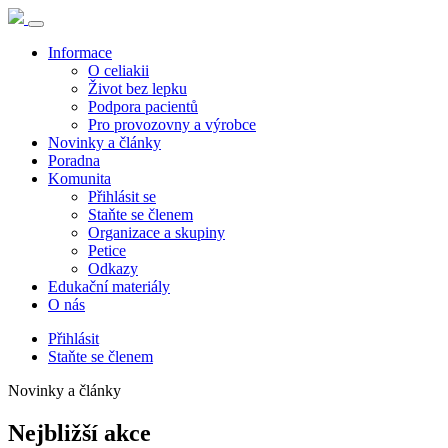
Informace
O celiakii
Život bez lepku
Podpora pacientů
Pro provozovny a výrobce
Novinky a články
Poradna
Komunita
Přihlásit se
Staňte se členem
Organizace a skupiny
Petice
Odkazy
Edukační materiály
O nás
Přihlásit
Staňte se členem
Novinky a články
Nejbližší akce