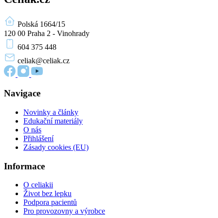
Polská 1664/15
120 00 Praha 2 - Vinohrady
604 375 448
celiak
@celiak.cz
Navigace
Novinky a články
Edukační materiály
O nás
Přihlášení
Zásady cookies (EU)
Informace
O celiakii
Život bez lepku
Podpora pacientů
Pro provozovny a výrobce