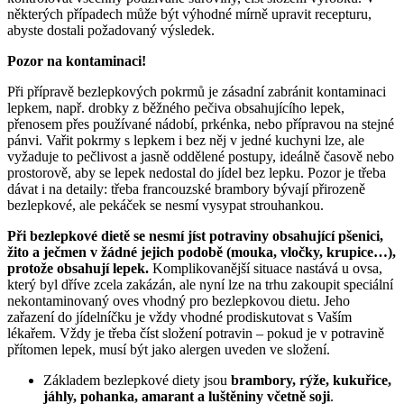
některých případech může být výhodné mírně upravit recepturu,
abyste dostali požadovaný výsledek.
Pozor na kontaminaci!
Při přípravě bezlepkových pokrmů je zásadní zabránit kontaminaci
lepkem, např. drobky z běžného pečiva obsahujícího lepek,
přenosem přes používané nádobí, prkénka, nebo přípravou na stejné
pánvi. Vařit pokrmy s lepkem i bez něj v jedné kuchyni lze, ale
vyžaduje to pečlivost a jasně oddělené postupy, ideálně časově nebo
prostorově, aby se lepek nedostal do jídel bez lepku. Pozor je třeba
dávat i na detaily: třeba francouzské brambory bývají přirozeně
bezlepkové, ale pekáček se nesmí vysypat strouhankou.
Při bezlepkové dietě se nesmí jíst potraviny obsahující pšenici,
žito a ječmen v žádné jejich podobě (mouka, vločky, krupice…),
protože obsahují lepek.
Komplikovanější situace nastává u ovsa,
který byl dříve zcela zakázán, ale nyní lze na trhu zakoupit speciální
nekontaminovaný oves vhodný pro bezlepkovou dietu. Jeho
zařazení do jídelníčku je vždy vhodné prodiskutovat s Vaším
lékařem. Vždy je třeba číst složení potravin – pokud je v potravině
přítomen lepek, musí být jako alergen uveden ve složení.
Základem bezlepkové diety jsou
brambory, rýže, kukuřice,
jáhly, pohanka, amarant a luštěniny včetně soji
.