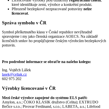
Licencované výrobky jsou označeny
registračním číslem
,
které identifikuje zemi, výrobce a konkrétní produkt.
Přirozeně bezlepkové nezpracované potraviny
nelze
licencovat
.
Správa symbolu v ČR
Symbol přeškrtnutého klasu v České republice nevýhradně
spravujeme i my jako členská organizace AOECS. Na základě
licenčních smluv ho propůjčujeme českým výrobcům bezlepkových
potravin.
Pro podrobné informace se obraťte na našeho kolegu:
Ing. Vojtěch Lášek
lasek@celiak.cz
602 975 202
Výrobky licencované v ČR
Mezi české výrobce zapojené do systému ELS patří:
Amylon, a.s.; ČOKO KLASIK družstvo (Celita); EXTRUDO
Bečice s.r.o.; Pivovar Ferdinand, s.r.o.; LABETA, a.s.; Lifefood