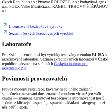
Czech Republic s.r.o.; Pivovar ROHOZEC, a.s.; Podravka-Lagris
a.s.; POEX Velké Meziříčí,a.s.; RABBIT TRHOVÝ ŠTĚPÁNOV
a.s.
Licencované bezlepkové výrobky
Seznam českých licencovaných výrobků
Laboratoře
Pro získání licence musí být výrobky testovány metodou
ELISA
v
akreditované laboratoři. Seznam akreditovaných laboratoří v České
republice naleznete na stránkách
Českého institutu pro
akreditaci,o.p.s.
Povinnosti provozovatelů
Provoz moderní restaurace, kavárny nebo jiného zařízení
společného stravování dnes znamená mnohem víc než jen vařit
chutně — znamená garantovat bezpečnost a informovanost hostů.
Jedním z klíčových aspektů je správné nakládání s alergeny, mezi
něž patří i lepek.