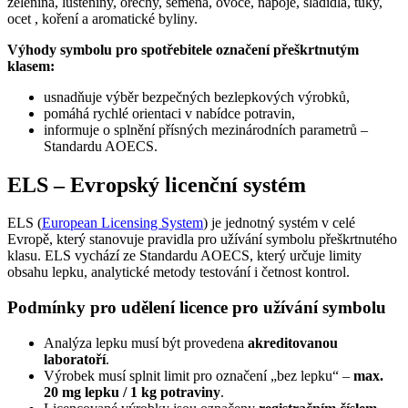
zelenina, luštěniny, ořechy, semena, ovoce, nápoje, sladidla, tuky,
ocet , koření a aromatické byliny.
Výhody symbolu pro spotřebitele označení přeškrtnutým
klasem:
usnadňuje výběr bezpečných bezlepkových výrobků,
pomáhá rychlé orientaci v nabídce potravin,
informuje o splnění přísných mezinárodních parametrů –
Standardu AOECS.
ELS – Evropský licenční systém
ELS (
European Licensing System
) je jednotný systém v celé
Evropě, který stanovuje pravidla pro užívání symbolu přeškrtnutého
klasu. ELS vychází ze Standardu AOECS, který určuje limity
obsahu lepku, analytické metody testování i četnost kontrol.
Podmínky pro udělení licence pro užívání symbolu
Analýza lepku musí být provedena
akreditovanou
laboratoří
.
Výrobek musí splnit limit pro označení „bez lepku“ –
max.
20 mg lepku / 1 kg potraviny
.