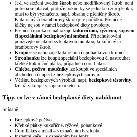
Je-li ve složení uveden
škrob
nebo modifikovaný škrob, není
potřeba se obávat, protože pokud by se jednalo o zdroj lepku,
musí to být vyznačeno, např. obsahuje pšeničný škrob.
Kukuřičný či bramborový škrob je v pořádku. Pšeničné
klíčky nejsou v rámci bezlepkové diety povoleny.
Pšeničná mouka se nahrazuje
kukuřičnou, rýžovou, sójovou
či speciálními bezlepkovými směsmi
. Při zahušťování
používejte nějakou bezlepkovou moukou, kukuřičný či
bramborový škrob.
Krupice
se nahrazuje kukuřičnou či pohankovou krupicí.
Strouhanku
lze koupit speciální bezlepkovou či nastrouhat
křehké kukuřičné plátky, případně i corn flakes.
Chleba, pečivo, moučníky
lze koupit ve speciálních
obchodech či upéct z bezlepkových surovin.
Většinu bezlepkových výrobků, např.
bezlepkové těstoviny
,
lze již zakoupit v supermarketech.
Tipy, co lze v rámci bezlepkové diety nabídnout
Snídaně
Bezlepkové pečivo
Křehké plátky kukuřičné, rýžové, pohankové
Corn flakes a müsli – s označením bez lepku
Instantní kaše – s označením bez lepku