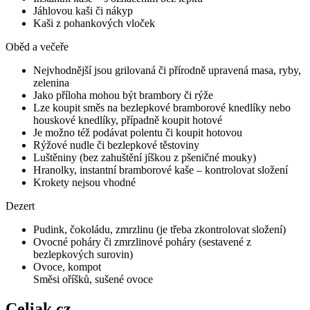
Jáhlovou kaši či nákyp
Kaši z pohankových vloček
Oběd a večeře
Nejvhodnější jsou grilovaná či přírodně upravená masa, ryby,
zelenina
Jako příloha mohou být brambory či rýže
Lze koupit směs na bezlepkové bramborové knedlíky nebo
houskové knedlíky, případně koupit hotové
Je možno též podávat polentu či koupit hotovou
Rýžové nudle či bezlepkové těstoviny
Luštěniny (bez zahuštění jíškou z pšeničné mouky)
Hranolky, instantní bramborové kaše – kontrolovat složení
Krokety nejsou vhodné
Dezert
Pudink, čokoládu, zmrzlinu (je třeba zkontrolovat složení)
Ovocné poháry či zmrzlinové poháry (sestavené z
bezlepkových surovin)
Ovoce, kompot
Směsi oříšků, sušené ovoce
Celiak.cz