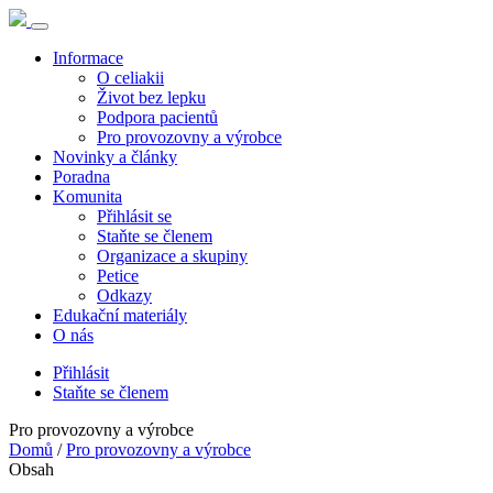
Informace
O celiakii
Život bez lepku
Podpora pacientů
Pro provozovny a výrobce
Novinky a články
Poradna
Komunita
Přihlásit se
Staňte se členem
Organizace a skupiny
Petice
Odkazy
Edukační materiály
O nás
Přihlásit
Staňte se členem
Pro provozovny a výrobce
Domů
/
Pro provozovny a výrobce
Obsah