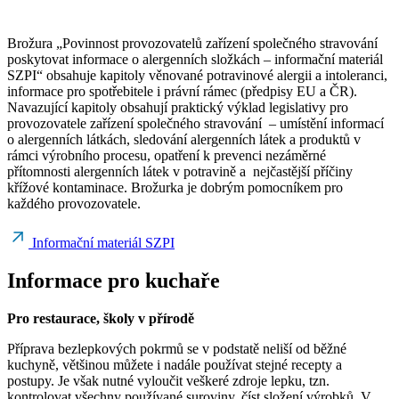
Brožura „Povinnost provozovatelů zařízení společného stravování
poskytovat informace o alergenních složkách – informační materiál
SZPI“ obsahuje kapitoly věnované potravinové alergii a intoleranci,
informace pro spotřebitele i právní rámec (předpisy EU a ČR).
Navazující kapitoly obsahují praktický výklad legislativy pro
provozovatele zařízení společného stravování – umístění informací
o alergenních látkách, sledování alergenních látek a produktů v
rámci výrobního procesu, opatření k prevenci nezáměrné
přítomnosti alergenních látek v potravině a nejčastější příčiny
křížové kontaminace. Brožurka je dobrým pomocníkem pro
každého provozovatele.
Informační materiál SZPI
Informace pro kuchaře
Pro restaurace, školy v přírodě
Příprava bezlepkových pokrmů se v podstatě neliší od běžné
kuchyně, většinou můžete i nadále používat stejné recepty a
postupy. Je však nutné vyloučit veškeré zdroje lepku, tzn.
kontrolovat všechny používané suroviny, číst složení výrobků. V