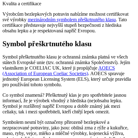
Kvalita a certifikace
Výrobcům bezlepkových potravin nabízíme možnost certifikovat
své výrobky
mezinárodním symbolem přeškrtnutého klasu
. Tato
certifikace představuje nejvyšší stupeň bezpečnosti z hlediska
obsahu lepku a je respektovaná napříč Evropou.
Symbol přeškrtnutého klasu
Symbol přeškrtnutého klasu je ochranná známka platná ve všech
státech Evropské unie (tzv. ochranná známka Společenství). Jejím
vlastníkem je COELIAC UK, které ji propůjčuje
AOECS
(Association of European Coeliac Societies)
. AOECS spravuje
jednotný European Licensing System (ELS), který určuje pravidla
pro používání tohoto symbolu.
Co symbol znamená? Přeškrtnutý klas je pro spotřebitele jasnou
informací, že je výrobek vhodný z hlediska (ne)obsahu lepku.
Symbol je rozšířený napříč Evropou a dobře známý jak mezi
celiaky, tak i mezi spotřebiteli, kteří chtějí lepek omezit.
Symbolem nesmí být označeny přirozeně bezlepkové a
nezpracované potraviny, jako jsou: obilná zrna z rýže a kukuřice,
maso, ryby, vejce, mléko a mléčné výrobky, kojenecká výživa,