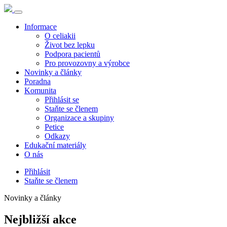
Informace
O celiakii
Život bez lepku
Podpora pacientů
Pro provozovny a výrobce
Novinky a články
Poradna
Komunita
Přihlásit se
Staňte se členem
Organizace a skupiny
Petice
Odkazy
Edukační materiály
O nás
Přihlásit
Staňte se členem
Novinky a články
Nejbližší akce