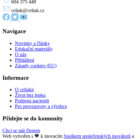
604 375 448
celiak
@celiak.cz
Navigace
Novinky a články
Edukační materiály
O nás
Přihlášení
Zásady cookies (EU)
Informace
O celiakii
Život bez lepku
Podpora pacientů
Pro provozovny a výrobce
Přidejte se do komunity
Chci se stát členem
Web vytvořen s 🧡 k inovacím
Spolkem společenských inovátorů
a