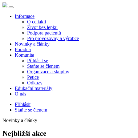
Informace
O celiakii
Život bez lepku
Podpora pacientů
Pro provozovny a výrobce
Novinky a články
Poradna
Komunita
Přihlásit se
Staňte se členem
Organizace a skupiny
Petice
Odkazy
Edukační materiály
O nás
Přihlásit
Staňte se členem
Novinky a články
Nejbližší akce