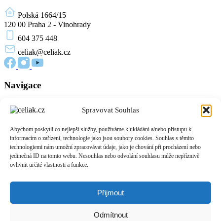
Polská 1664/15
120 00 Praha 2 - Vinohrady
604 375 448
celiak
@celiak.cz
Navigace
Novinky a články
Spravovat Souhlas
Edukační materiály
O nás
Abychom poskytli co nejlepší služby, používáme k ukládání a/nebo přístupu k
Přihlášení
informacím o zařízení, technologie jako jsou soubory cookies. Souhlas s těmito
Zásady cookies (EU)
technologiemi nám umožní zpracovávat údaje, jako je chování při procházení nebo
jedinečná ID na tomto webu. Nesouhlas nebo odvolání souhlasu může nepříznivě
Informace
ovlivnit určité vlastnosti a funkce.
O celiakii
Život bez lepku
Přijmout
Podpora pacientů
Pro provozovny a výrobce
Odmítnout