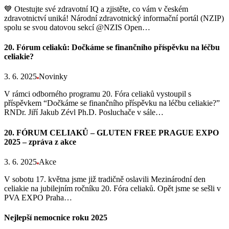
💙 Otestujte své zdravotní IQ a zjistěte, co vám v českém
zdravotnictví uniká! Národní zdravotnický informační portál (NZIP)
spolu se svou datovou sekcí @NZIS Open…
20. Fórum celiaků: Dočkáme se finančního příspěvku na léčbu
celiakie?
3. 6. 2025
Novinky
V rámci odborného programu 20. Fóra celiaků vystoupil s
příspěvkem “Dočkáme se finančního příspěvku na léčbu celiakie?”
RNDr. Jiří Jakub Zévl Ph.D. Posluchače v sále…
20. FÓRUM CELIAKŮ – GLUTEN FREE PRAGUE EXPO
2025 – zpráva z akce
3. 6. 2025
Akce
V sobotu 17. května jsme již tradičně oslavili Mezinárodní den
celiakie na jubilejním ročníku 20. Fóra celiaků. Opět jsme se sešli v
PVA EXPO Praha…
Nejlepší nemocnice roku 2025