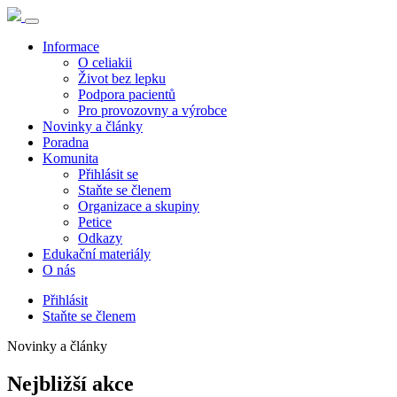
Informace
O celiakii
Život bez lepku
Podpora pacientů
Pro provozovny a výrobce
Novinky a články
Poradna
Komunita
Přihlásit se
Staňte se členem
Organizace a skupiny
Petice
Odkazy
Edukační materiály
O nás
Přihlásit
Staňte se členem
Novinky a články
Nejbližší akce