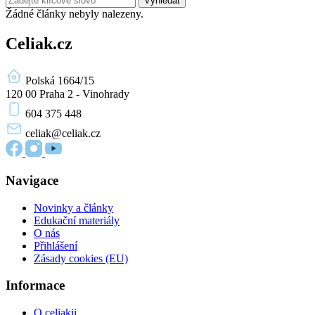
Vyhledat
Žádné články nebyly nalezeny.
Celiak.cz
Polská 1664/15
120 00 Praha 2 - Vinohrady
604 375 448
celiak
@celiak.cz
Navigace
Novinky a články
Edukační materiály
O nás
Přihlášení
Zásady cookies (EU)
Informace
O celiakii