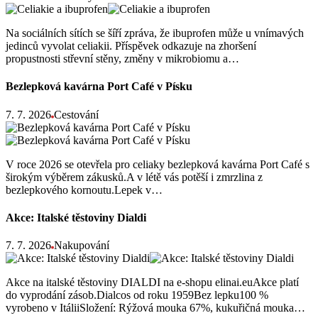
Na sociálních sítích se šíří zpráva, že ibuprofen může u vnímavých
jedinců vyvolat celiakii. Příspěvek odkazuje na zhoršení
propustnosti střevní stěny, změny v mikrobiomu a…
Bezlepková kavárna Port Café v Písku
7. 7. 2026
Cestování
V roce 2026 se otevřela pro celiaky bezlepková kavárna Port Café s
širokým výběrem zákusků.A v létě vás potěší i zmrzlina z
bezlepkového kornoutu.Lepek v…
Akce: Italské těstoviny Dialdi
7. 7. 2026
Nakupování
Akce na italské těstoviny DIALDI na e-shopu elinai.euAkce platí
do vyprodání zásob.Dialcos od roku 1959Bez lepku100 %
vyrobeno v ItáliiSložení: Rýžová mouka 67%, kukuřičná mouka…