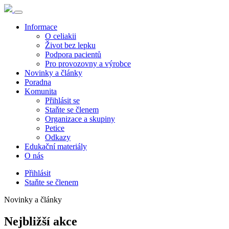
Informace
O celiakii
Život bez lepku
Podpora pacientů
Pro provozovny a výrobce
Novinky a články
Poradna
Komunita
Přihlásit se
Staňte se členem
Organizace a skupiny
Petice
Odkazy
Edukační materiály
O nás
Přihlásit
Staňte se členem
Novinky a články
Nejbližší akce