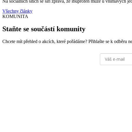
Na sociálních sítích se šíří zpráva, že ibuprofen může u vnímavých j
Všechny články
KOMUNITA
Staňte se součástí komunity
Chcete mít přehled o akcích, které pořádáme? Přihlašte se k odběru news