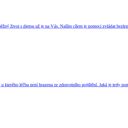
ěžný život s dietou už je na Vás. Naším cílem je pomoci zvládat bezlep
 u kterého léčba není hrazena ze zdravotního pojištění. Jaká je tedy po