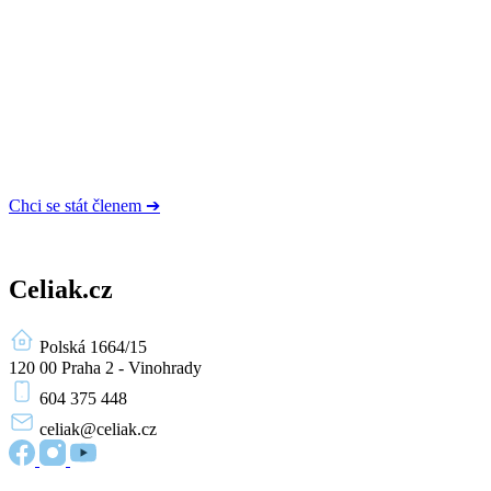
Chci se stát členem ➔
Celiak.cz
Polská 1664/15
120 00 Praha 2 - Vinohrady
604 375 448
celiak
@celiak.cz