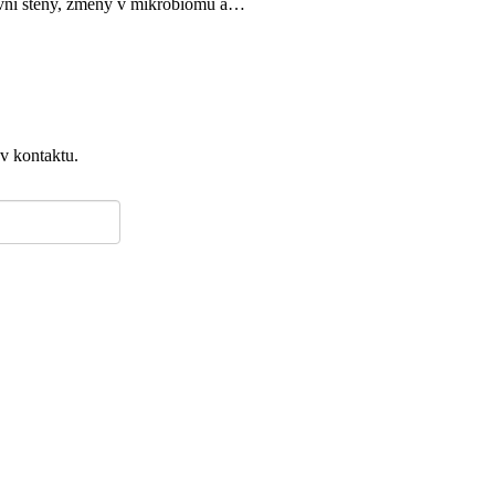
třevní stěny, změny v mikrobiomu a…
 v kontaktu.