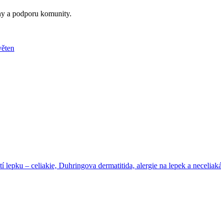
iny a podporu komunity.
věten
epku – celiakie, Duhringova dermatitida, alergie na lepek a neceliakál