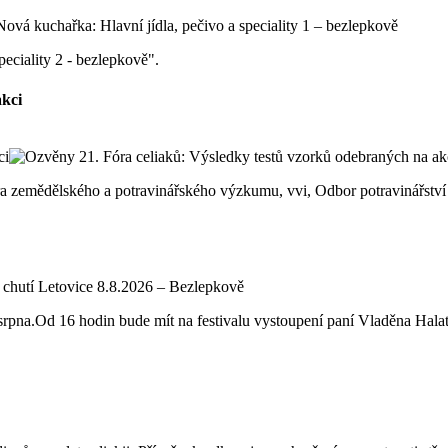
peciality 2 - bezlepkově".
akci
ntra zemědělského a potravinářského výzkumu, vvi, Odbor potravinářst
. srpna.Od 16 hodin bude mít na festivalu vystoupení paní Vladěna Hal