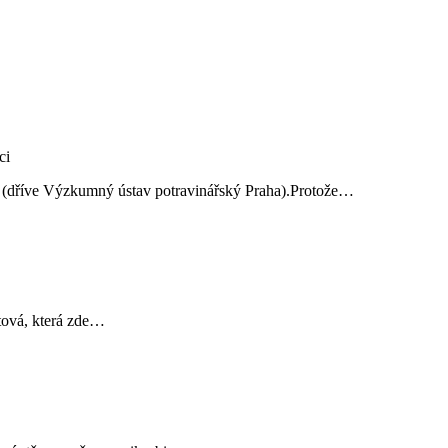
ví (dříve Výzkumný ústav potravinářský Praha).Protože…
atová, která zde…