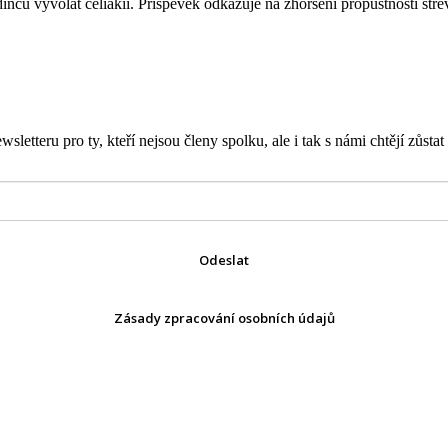
edinců vyvolat celiakii. Příspěvek odkazuje na zhoršení propustnosti s
letteru pro ty, kteří nejsou členy spolku, ale i tak s námi chtějí zůstat
Odeslat
Zásady zpracování osobních údajů