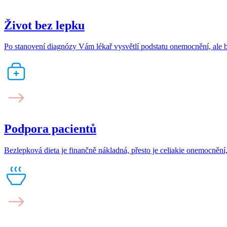
Život bez lepku
Po stanovení diagnózy Vám lékař vysvětlí podstatu onemocnění, ale b
Podpora pacientů
Bezlepková dieta je finančně nákladná, přesto je celiakie onemocnění,