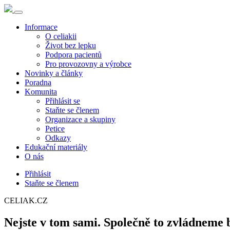
Informace
O celiakii
Život bez lepku
Podpora pacientů
Pro provozovny a výrobce
Novinky a články
Poradna
Komunita
Přihlásit se
Staňte se členem
Organizace a skupiny
Petice
Odkazy
Edukační materiály
O nás
Přihlásit
Staňte se členem
CELIAK.CZ
Nejste v tom sami. Společně to zvládneme 