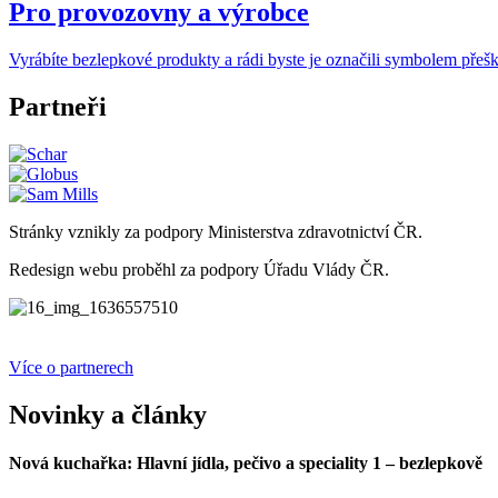
Pro provozovny a výrobce
Vyrábíte bezlepkové produkty a rádi byste je označili symbolem přešk
Partneři
Stránky vznikly za podpory Ministerstva zdravotnictví ČR.
Redesign webu proběhl za podpory Úřadu Vlády ČR.
Více o partnerech
Novinky a články
Nová kuchařka: Hlavní jídla, pečivo a speciality 1 – bezlepkově