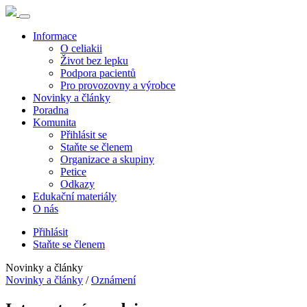
Informace
O celiakii
Život bez lepku
Podpora pacientů
Pro provozovny a výrobce
Novinky a články
Poradna
Komunita
Přihlásit se
Staňte se členem
Organizace a skupiny
Petice
Odkazy
Edukační materiály
O nás
Přihlásit
Staňte se členem
Novinky a články
Novinky a články
/
Oznámení