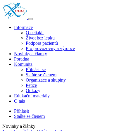
Informace
O celiakii
Život bez lepku
Podpora pacientů
Pro provozovny a výrobce
Novinky a články
Poradna
Komunita
Přihlásit se
Staňte se členem
Organizace a skupiny
Petice
Odkazy
Edukační materiály
O nás
Přihlásit
Staňte se členem
Novinky a články