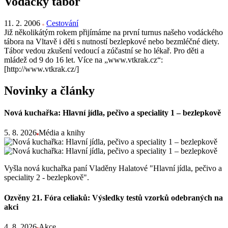
Vodácký tábor
11. 2. 2006
Cestování
Již několikátým rokem přijímáme na první turnus našeho vodáckého
tábora na Vltavě i děti s nutností bezlepkové nebo bezmléčné diety.
Tábor vedou zkušení vedoucí a zúčastní se ho lékař. Pro děti a
mládež od 9 do 16 let. Více na „www.vtkrak.cz“:
[http://www.vtkrak.cz/]
Novinky a články
Nová kuchařka: Hlavní jídla, pečivo a speciality 1 – bezlepkově
5. 8. 2026
Média a knihy
Vyšla nová kuchařka paní Vladěny Halatové "Hlavní jídla, pečivo a
speciality 2 - bezlepkově".
Ozvěny 21. Fóra celiaků: Výsledky testů vzorků odebraných na
akci
4. 8. 2026
Akce