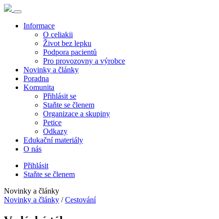
Informace
O celiakii
Život bez lepku
Podpora pacientů
Pro provozovny a výrobce
Novinky a články
Poradna
Komunita
Přihlásit se
Staňte se členem
Organizace a skupiny
Petice
Odkazy
Edukační materiály
O nás
Přihlásit
Staňte se členem
Novinky a články
Novinky a články
/
Cestování