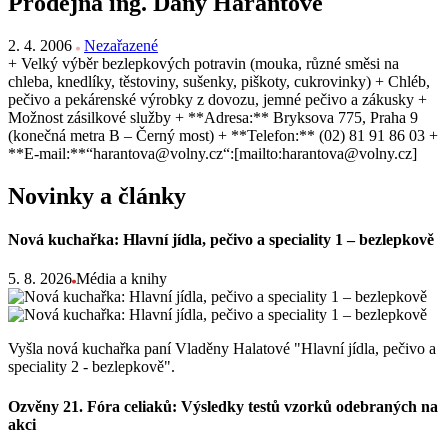
Prodejna ing. Dany Harantové
2. 4. 2006
Nezařazené
+ Velký výběr bezlepkových potravin (mouka, různé směsi na
chleba, knedlíky, těstoviny, sušenky, piškoty, cukrovinky) + Chléb,
pečivo a pekárenské výrobky z dovozu, jemné pečivo a zákusky +
Možnost zásilkové služby + **Adresa:** Bryksova 775, Praha 9
(konečná metra B – Černý most) + **Telefon:** (02) 81 91 86 03 +
**E-mail:**“harantova@volny.cz“:[mailto:harantova@volny.cz]
Novinky a články
Nová kuchařka: Hlavní jídla, pečivo a speciality 1 – bezlepkově
5. 8. 2026
Média a knihy
Vyšla nová kuchařka paní Vladěny Halatové "Hlavní jídla, pečivo a
speciality 2 - bezlepkově".
Ozvěny 21. Fóra celiaků: Výsledky testů vzorků odebraných na
akci