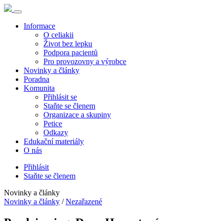
Informace
O celiakii
Život bez lepku
Podpora pacientů
Pro provozovny a výrobce
Novinky a články
Poradna
Komunita
Přihlásit se
Staňte se členem
Organizace a skupiny
Petice
Odkazy
Edukační materiály
O nás
Přihlásit
Staňte se členem
Novinky a články
Novinky a články
/
Nezařazené