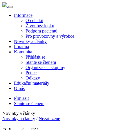
Informace
O celiakii
Život bez lepku
Podpora pacientů
Pro provozovny a výrobce
Novinky a články
Poradna
Komunita
Přihlásit se
Staňte se členem
Organizace a skupiny
Petice
Odkazy
Edukační materiály
O nás
Přihlásit
Staňte se členem
Novinky a články
Novinky a články
/
Nezařazené