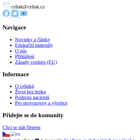
celiak
@celiak.cz
Navigace
Novinky a články
Edukační materiály
O nás
Přihlášení
Zásady cookies (EU)
Informace
O celiakii
Život bez lepku
Podpora pacientů
Pro provozovny a výrobce
Přidejte se do komunity
Chci se stát členem