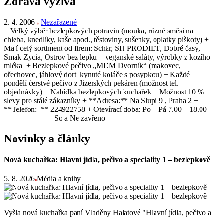
Zdravá výživa
2. 4. 2006
Nezařazené
+ Velký výběr bezlepkových potravin (mouka, různé směsi na
chleba, knedlíky, kaše apod., těstoviny, sušenky, oplatky piškoty) +
Mají celý sortiment od firem: Schär, SH PRODIET, Dobré časy,
Smak Zycia, Ostrov bez lepku + veganské saláty, výrobky z kozího
mléka + Bezlepkové pečivo „MDM Dvorník“ (makovec,
ořechovec, jáhlový dort, kynuté koláče s posypkou) + Každé
pondělí čerstvé pečivo z Jizerských pekáren (možnost tel.
objednávky) + Nabídka bezlepkových kuchařek + Možnost 10 %
slevy pro stálé zákazníky + **Adresa:** Na Slupi 9 , Praha 2 +
**Telefon: ** 224922758 + Otevírací doba: Po – Pá 7.00 – 18.00
So a Ne zavřeno
Novinky a články
Nová kuchařka: Hlavní jídla, pečivo a speciality 1 – bezlepkově
5. 8. 2026
Média a knihy
Vyšla nová kuchařka paní Vladěny Halatové "Hlavní jídla, pečivo a