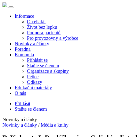
Informace
O celiakii
Život bez lepku
Podpora pacientů
Pro provozovny a výrobce
Novinky a články
Poradna
Komunita
Přihlásit se
Staňte se členem
Organizace a skupiny
Petice
Odkazy
Edukační materiály
O nás
Přihlásit
Staňte se členem
Novinky a články
Novinky a články
/
Média a knihy