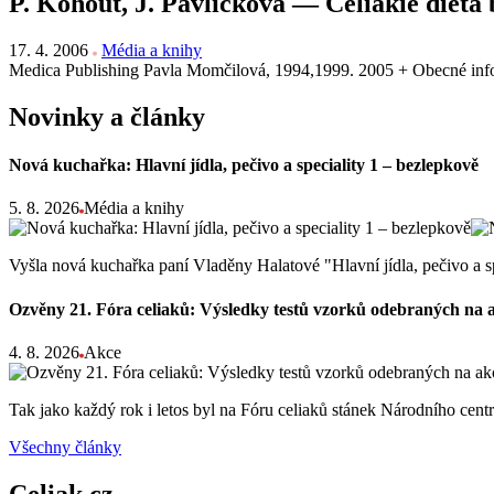
P. Kohout, J. Pavlíčková — Celiakie dieta
17. 4. 2006
Média a knihy
Medica Publishing Pavla Momčilová, 1994,1999. 2005 + Obecné info
Novinky a články
Nová kuchařka: Hlavní jídla, pečivo a speciality 1 – bezlepkově
5. 8. 2026
Média a knihy
Vyšla nová kuchařka paní Vladěny Halatové "Hlavní jídla, pečivo a s
Ozvěny 21. Fóra celiaků: Výsledky testů vzorků odebraných na 
4. 8. 2026
Akce
Tak jako každý rok i letos byl na Fóru celiaků stánek Národního ce
Všechny články
Celiak.cz