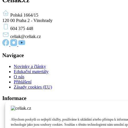
Polská 1664/15
120 00 Praha 2 - Vinohrady
604 375 448
celiak
@celiak.cz
Navigace
Novinky a články
Edukační materiály
O nás
Přihlášení
Zásady cookies (EU)
Informace
O celiakii
Život bez lepku
Podpora pacientů
Abychom poskytli co nejlepší služby, používáme k ukládání a/nebo přístupu k informac
Pro provozovny a výrobce
technologie jako jsou soubory cookies. Souhlas s těmito technologiemi nám umožní zpr