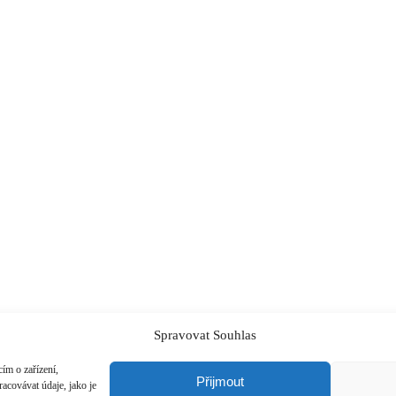
Spravovat Souhlas
ím o zařízení,
Přijmout
acovávat údaje, jako je