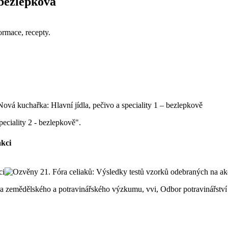
 bezlepková
rmace, recepty.
peciality 2 - bezlepkově".
akci
ntra zemědělského a potravinářského výzkumu, vvi, Odbor potravinářst