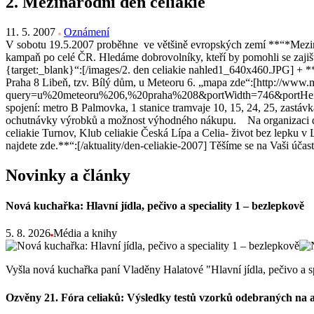
2. Mezinárodní den celiakie
11. 5. 2007
Oznámení
V sobotu 19.5.2007 proběhne ve většině evropských zemí **“*Mezináro
kampaň po celé ČR. Hledáme dobrovolníky, kteří by pomohli se zajiš
{target:_blank}“:[/images/2. den celiakie nahled1_640x460.JPG] + *
Praha 8 Libeň, tzv. Bílý dům, u Meteoru 6. „mapa zde“:[http://www.
query=u%20meteoru%206,%20praha%208&portWidth=746&portH
spojení: metro B Palmovka, 1 stanice tramvaje 10, 15, 24, 25, zastá
ochutnávky výrobků a možnost výhodného nákupu. Na organizaci dne 
celiakie Turnov, Klub celiakie Česká Lípa a Celia- život bez lepku v
najdete zde.**“:[/aktuality/den-celiakie-2007] Těšíme se na Vaši účast
Novinky a články
Nová kuchařka: Hlavní jídla, pečivo a speciality 1 – bezlepkově
5. 8. 2026
Média a knihy
Vyšla nová kuchařka paní Vladěny Halatové "Hlavní jídla, pečivo a s
Ozvěny 21. Fóra celiaků: Výsledky testů vzorků odebraných na 