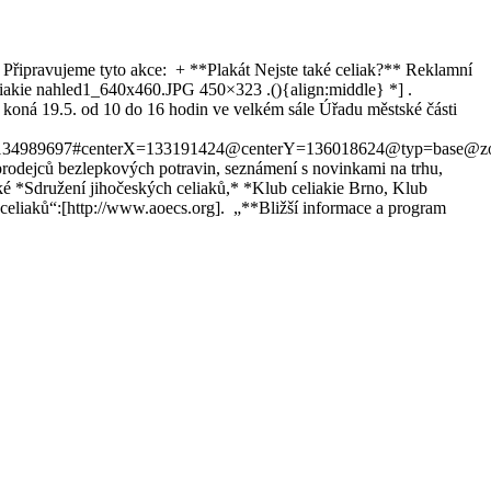
* Připravujeme tyto akce: + **Plakát Nejste také celiak?** Reklamní
eliakie nahled1_640x460.JPG 450×323 .(){align:middle} *] .
koná 19.5. od 10 do 16 hodin ve velkém sále Úřadu městské části
134989697#centerX=133191424@centerY=136018624@typ=base@z
 prodejců bezlepkových potravin, seznámení s novinkami na trhu,
 *Sdružení jihočeských celiaků,* *Klub celiakie Brno, Klub
í celiaků“:[http://www.aoecs.org]. „**Bližší informace a program