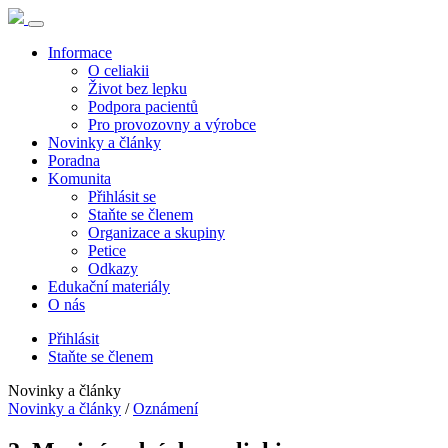
Informace
O celiakii
Život bez lepku
Podpora pacientů
Pro provozovny a výrobce
Novinky a články
Poradna
Komunita
Přihlásit se
Staňte se členem
Organizace a skupiny
Petice
Odkazy
Edukační materiály
O nás
Přihlásit
Staňte se členem
Novinky a články
Novinky a články
/
Oznámení