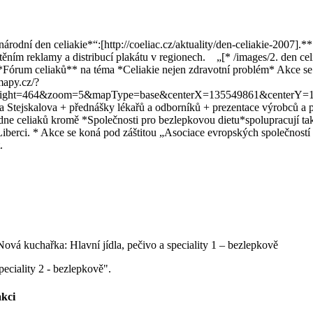
dní den celiakie*“:[http://coeliac.cz/aktuality/den-celiakie-2007].*
těním reklamy a distribucí plakátu v regionech. „[* /images/2. den c
*Fórum celiaků** na téma *Celiakie nejen zdravotní problém* Akce se 
mapy.cz/?
eight=464&zoom=5&mapType=base&centerX=135549861&centerY=
vka Stejskalova + přednášky lékařů a odborníků + prezentace výrobců a
celiaků kromě *Společnosti pro bezlepkovou dietu*spolupracují také
 Liberci. * Akce se koná pod záštitou „Asociace evropských společnost
.
peciality 2 - bezlepkově".
akci