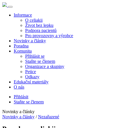
Informace
O celiakii
Život bez lepku
Podpora pacientů
Pro provozovny a výrobce
Novinky a články
Poradna
Komunita
Přihlásit se
Staňte se členem
Organizace a skupiny
Petice
Odkazy
Edukační materiály
O nás
Přihlásit
Staňte se členem
Novinky a články
Novinky a články
/
Nezařazené