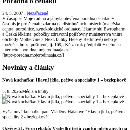
Poradna o celiakii
24. 5. 2007
Nezařazené
V časopise Moje rodina a já byla otevřena poradna celiakie +
časopis je pro čtenáře zdarma na distribučních místech (mateřská
centra, porodnice, gynekologické ordinace, lékárny sítí Ewropharm
a Česká lékárna, pobočky zdravotní pojšťovny ministerstva vnitra,
obchody Mothercare a Next, butiky Heleny Bedrnové) nebo je
možné si ho za poštovné, tj. 169,- Kč za rok předplatit + nebo na
internetu „poradna.mojerodinaaja.cz“:
[http://poradna.mojerodinaaja.cz/]
Novinky a články
Nová kuchařka: Hlavní jídla, pečivo a speciality 1 – bezlepkově
5. 8. 2026
Média a knihy
Vyšla nová kuchařka paní Vladěny Halatové "Hlavní jídla, pečivo a
speciality 2 - bezlepkově".
Ozvěny 21. Fóra celiaků: Výsledky testů vzorků odebraných na