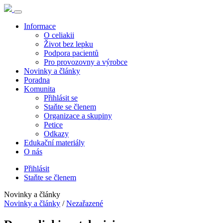
Informace
O celiakii
Život bez lepku
Podpora pacientů
Pro provozovny a výrobce
Novinky a články
Poradna
Komunita
Přihlásit se
Staňte se členem
Organizace a skupiny
Petice
Odkazy
Edukační materiály
O nás
Přihlásit
Staňte se členem
Novinky a články
Novinky a články
/
Nezařazené