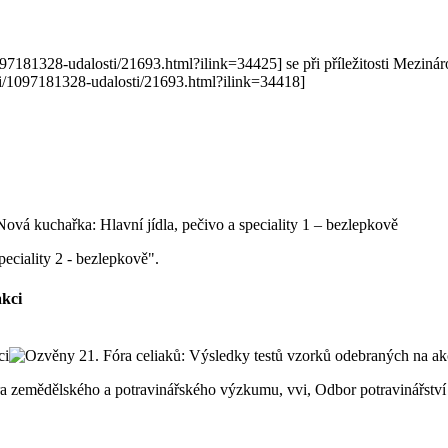
097181328-udalosti/21693.html?ilink=34425] se při příležitosti Meziná
lani/1097181328-udalosti/21693.html?ilink=34418]
peciality 2 - bezlepkově".
akci
ntra zemědělského a potravinářského výzkumu, vvi, Odbor potravinářst