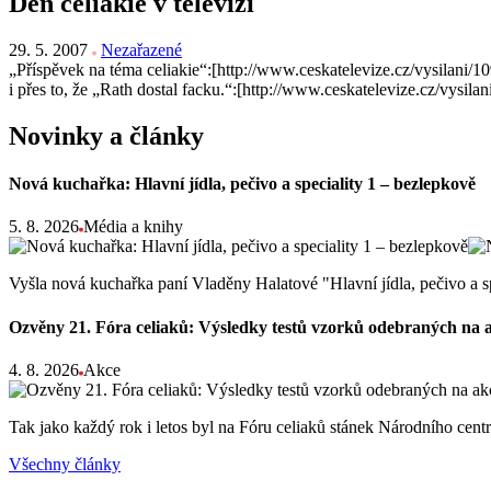
Den celiakie v televizi
29. 5. 2007
Nezařazené
„Příspěvek na téma celiakie“:[http://www.ceskatelevize.cz/vysilani/1
i přes to, že „Rath dostal facku.“:[http://www.ceskatelevize.cz/vysi
Novinky a články
Nová kuchařka: Hlavní jídla, pečivo a speciality 1 – bezlepkově
5. 8. 2026
Média a knihy
Vyšla nová kuchařka paní Vladěny Halatové "Hlavní jídla, pečivo a s
Ozvěny 21. Fóra celiaků: Výsledky testů vzorků odebraných na 
4. 8. 2026
Akce
Tak jako každý rok i letos byl na Fóru celiaků stánek Národního ce
Všechny články