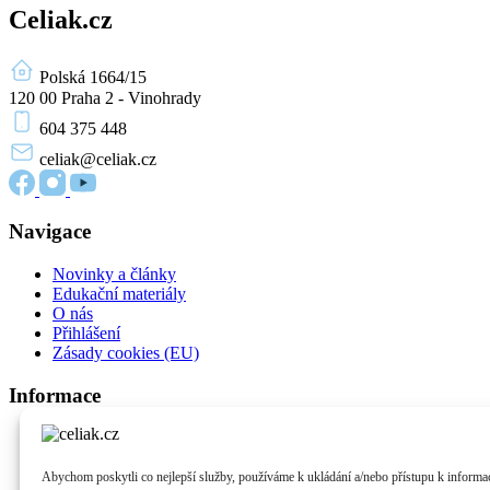
Celiak.cz
Polská 1664/15
120 00 Praha 2 - Vinohrady
604 375 448
celiak
@celiak.cz
Navigace
Novinky a články
Edukační materiály
O nás
Přihlášení
Zásady cookies (EU)
Informace
O celiakii
Život bez lepku
Podpora pacientů
Abychom poskytli co nejlepší služby, používáme k ukládání a/nebo přístupu k informac