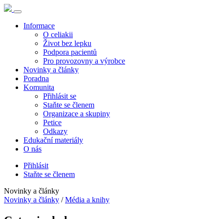
Informace
O celiakii
Život bez lepku
Podpora pacientů
Pro provozovny a výrobce
Novinky a články
Poradna
Komunita
Přihlásit se
Staňte se členem
Organizace a skupiny
Petice
Odkazy
Edukační materiály
O nás
Přihlásit
Staňte se členem
Novinky a články
Novinky a články
/
Média a knihy