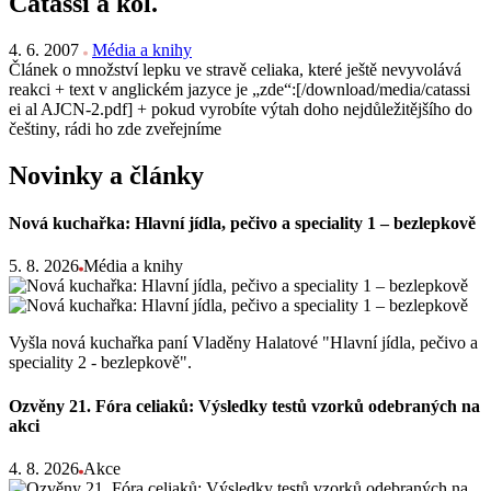
Catassi a kol.
4. 6. 2007
Média a knihy
Článek o množství lepku ve stravě celiaka, které ještě nevyvolává
reakci + text v anglickém jazyce je „zde“:[/download/media/catassi
ei al AJCN-2.pdf] + pokud vyrobíte výtah doho nejdůležitějšího do
češtiny, rádi ho zde zveřejníme
Novinky a články
Nová kuchařka: Hlavní jídla, pečivo a speciality 1 – bezlepkově
5. 8. 2026
Média a knihy
Vyšla nová kuchařka paní Vladěny Halatové "Hlavní jídla, pečivo a
speciality 2 - bezlepkově".
Ozvěny 21. Fóra celiaků: Výsledky testů vzorků odebraných na
akci
4. 8. 2026
Akce