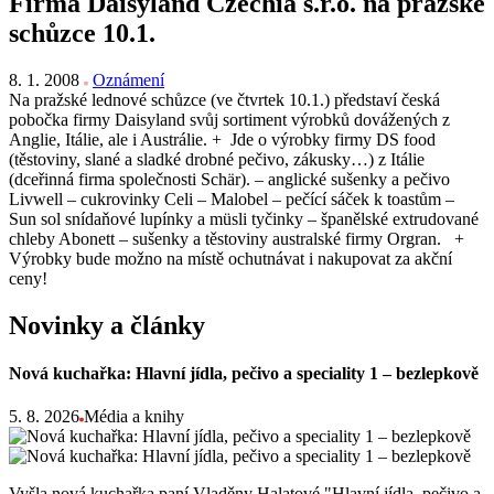
Firma Daisyland Czechia s.r.o. na pražské
schůzce 10.1.
8. 1. 2008
Oznámení
Na pražské lednové schůzce (ve čtvrtek 10.1.) představí česká
pobočka firmy Daisyland svůj sortiment výrobků dovážených z
Anglie, Itálie, ale i Austrálie. + Jde o výrobky firmy DS food
(těstoviny, slané a sladké drobné pečivo, zákusky…) z Itálie
(dceřinná firma společnosti Schär). – anglické sušenky a pečivo
Livwell – cukrovinky Celi – Malobel – pečící sáček k toastům –
Sun sol snídaňové lupínky a müsli tyčinky – španělské extrudované
chleby Abonett – sušenky a těstoviny australské firmy Orgran. +
Výrobky bude možno na místě ochutnávat i nakupovat za akční
ceny!
Novinky a články
Nová kuchařka: Hlavní jídla, pečivo a speciality 1 – bezlepkově
5. 8. 2026
Média a knihy
Vyšla nová kuchařka paní Vladěny Halatové "Hlavní jídla, pečivo a