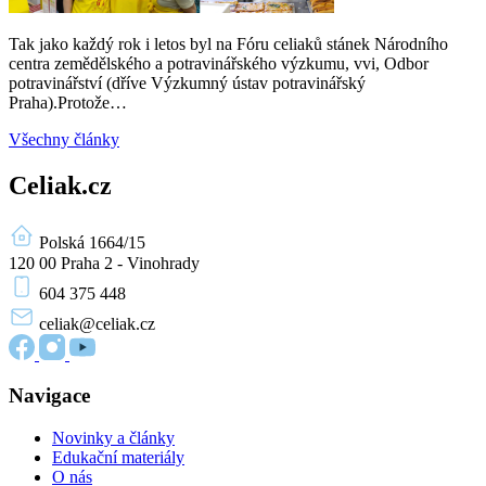
Tak jako každý rok i letos byl na Fóru celiaků stánek Národního
centra zemědělského a potravinářského výzkumu, vvi, Odbor
potravinářství (dříve Výzkumný ústav potravinářský
Praha).Protože…
Všechny články
Celiak.cz
Polská 1664/15
120 00 Praha 2 - Vinohrady
604 375 448
celiak
@celiak.cz
Navigace
Novinky a články
Edukační materiály
O nás