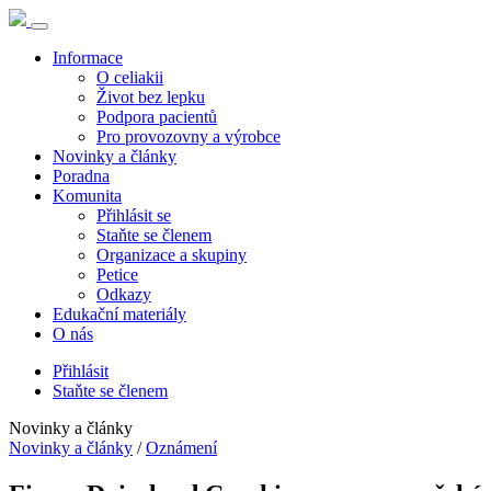
Informace
O celiakii
Život bez lepku
Podpora pacientů
Pro provozovny a výrobce
Novinky a články
Poradna
Komunita
Přihlásit se
Staňte se členem
Organizace a skupiny
Petice
Odkazy
Edukační materiály
O nás
Přihlásit
Staňte se členem
Novinky a články
Novinky a články
/
Oznámení