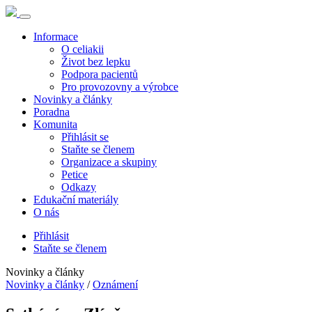
Informace
O celiakii
Život bez lepku
Podpora pacientů
Pro provozovny a výrobce
Novinky a články
Poradna
Komunita
Přihlásit se
Staňte se členem
Organizace a skupiny
Petice
Odkazy
Edukační materiály
O nás
Přihlásit
Staňte se členem
Novinky a články
Novinky a články
/
Oznámení