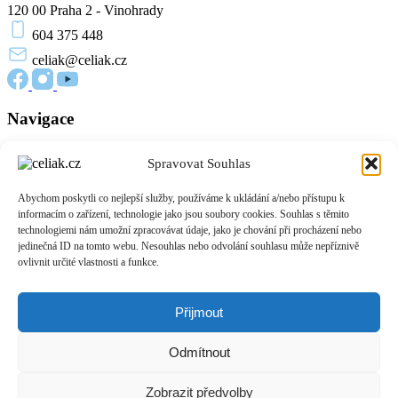
120 00 Praha 2 - Vinohrady
604 375 448
celiak
@celiak.cz
Navigace
Novinky a články
Spravovat Souhlas
Edukační materiály
O nás
Abychom poskytli co nejlepší služby, používáme k ukládání a/nebo přístupu k
Přihlášení
informacím o zařízení, technologie jako jsou soubory cookies. Souhlas s těmito
Zásady cookies (EU)
technologiemi nám umožní zpracovávat údaje, jako je chování při procházení nebo
jedinečná ID na tomto webu. Nesouhlas nebo odvolání souhlasu může nepříznivě
Informace
ovlivnit určité vlastnosti a funkce.
O celiakii
Život bez lepku
Přijmout
Podpora pacientů
Pro provozovny a výrobce
Odmítnout
Přidejte se do komunity
Zobrazit předvolby