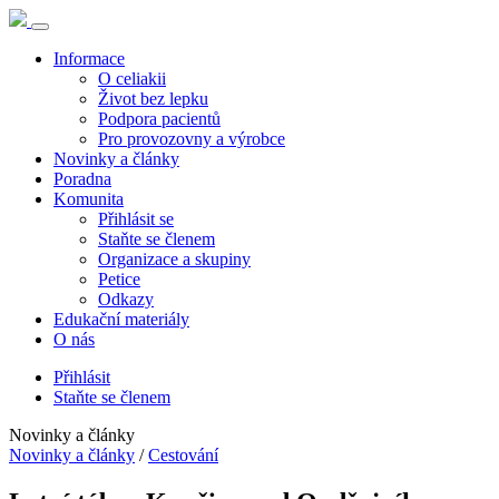
Informace
O celiakii
Život bez lepku
Podpora pacientů
Pro provozovny a výrobce
Novinky a články
Poradna
Komunita
Přihlásit se
Staňte se členem
Organizace a skupiny
Petice
Odkazy
Edukační materiály
O nás
Přihlásit
Staňte se členem
Novinky a články
Novinky a články
/
Cestování