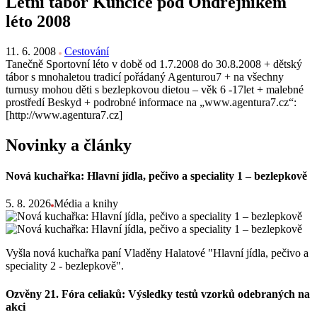
Letní tábor Kunčice pod Ondřejníkem
léto 2008
11. 6. 2008
Cestování
Tanečně Sportovní léto v době od 1.7.2008 do 30.8.2008 + dětský
tábor s mnohaletou tradicí pořádaný Agenturou7 + na všechny
turnusy mohou děti s bezlepkovou dietou – věk 6 -17let + malebné
prostředí Beskyd + podrobné informace na „www.agentura7.cz“:
[http://www.agentura7.cz]
Novinky a články
Nová kuchařka: Hlavní jídla, pečivo a speciality 1 – bezlepkově
5. 8. 2026
Média a knihy
Vyšla nová kuchařka paní Vladěny Halatové "Hlavní jídla, pečivo a
speciality 2 - bezlepkově".
Ozvěny 21. Fóra celiaků: Výsledky testů vzorků odebraných na
akci