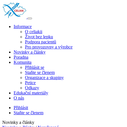
Informace
O celiakii
Život bez lepku
Podpora pacientů
Pro provozovny a výrobce
Novinky a články
Poradna
Komunita
Přihlásit se
Staňte se členem
Organizace a skupiny
Petice
Odkazy
Edukační materiály
O nás
Přihlásit
Staňte se členem
Novinky a články