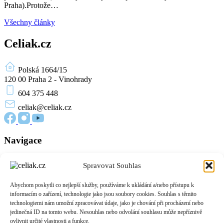
Praha).Protože…
Všechny články
Celiak.cz
Polská 1664/15
120 00 Praha 2 - Vinohrady
604 375 448
celiak
@celiak.cz
Navigace
Novinky a články
Spravovat Souhlas
Edukační materiály
O nás
Abychom poskytli co nejlepší služby, používáme k ukládání a/nebo přístupu k
Přihlášení
informacím o zařízení, technologie jako jsou soubory cookies. Souhlas s těmito
Zásady cookies (EU)
technologiemi nám umožní zpracovávat údaje, jako je chování při procházení nebo
jedinečná ID na tomto webu. Nesouhlas nebo odvolání souhlasu může nepříznivě
Informace
ovlivnit určité vlastnosti a funkce.