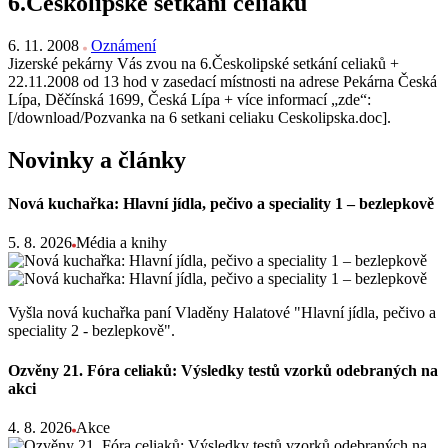
6.Českolipské setkání celiaků
6. 11. 2008
Oznámení
Jizerské pekárny Vás zvou na 6.Českolipské setkání celiaků +
22.11.2008 od 13 hod v zasedací místnosti na adrese Pekárna Česká
Lípa, Děčínská 1699, Česká Lípa + více informací „zde“:
[/download/Pozvanka na 6 setkani celiaku Ceskolipska.doc].
Novinky a články
Nová kuchařka: Hlavní jídla, pečivo a speciality 1 – bezlepkově
5. 8. 2026
Média a knihy
Vyšla nová kuchařka paní Vladěny Halatové "Hlavní jídla, pečivo a
speciality 2 - bezlepkově".
Ozvěny 21. Fóra celiaků: Výsledky testů vzorků odebraných na
akci
4. 8. 2026
Akce