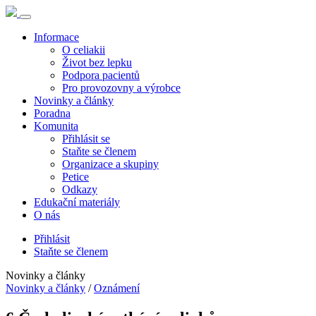
Informace
O celiakii
Život bez lepku
Podpora pacientů
Pro provozovny a výrobce
Novinky a články
Poradna
Komunita
Přihlásit se
Staňte se členem
Organizace a skupiny
Petice
Odkazy
Edukační materiály
O nás
Přihlásit
Staňte se členem
Novinky a články
Novinky a články
/
Oznámení