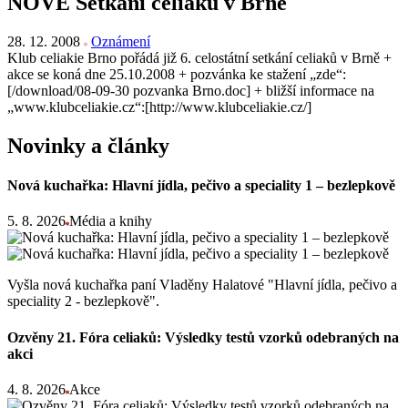
NOVÉ Setkání celiaků v Brně
28. 12. 2008
Oznámení
Klub celiakie Brno pořádá již 6. celostátní setkání celiaků v Brně +
akce se koná dne 25.10.2008 + pozvánka ke stažení „zde“:
[/download/08-09-30 pozvanka Brno.doc] + bližší informace na
„www.klubceliakie.cz“:[http://www.klubceliakie.cz/]
Novinky a články
Nová kuchařka: Hlavní jídla, pečivo a speciality 1 – bezlepkově
5. 8. 2026
Média a knihy
Vyšla nová kuchařka paní Vladěny Halatové "Hlavní jídla, pečivo a
speciality 2 - bezlepkově".
Ozvěny 21. Fóra celiaků: Výsledky testů vzorků odebraných na
akci
4. 8. 2026
Akce