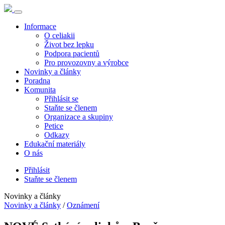
Informace
O celiakii
Život bez lepku
Podpora pacientů
Pro provozovny a výrobce
Novinky a články
Poradna
Komunita
Přihlásit se
Staňte se členem
Organizace a skupiny
Petice
Odkazy
Edukační materiály
O nás
Přihlásit
Staňte se členem
Novinky a články
Novinky a články
/
Oznámení