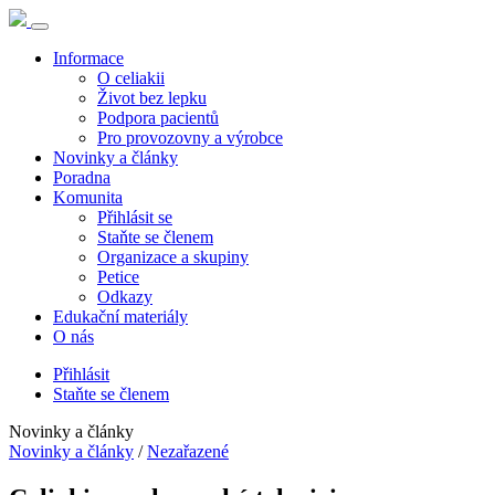
Informace
O celiakii
Život bez lepku
Podpora pacientů
Pro provozovny a výrobce
Novinky a články
Poradna
Komunita
Přihlásit se
Staňte se členem
Organizace a skupiny
Petice
Odkazy
Edukační materiály
O nás
Přihlásit
Staňte se členem
Novinky a články
Novinky a články
/
Nezařazené