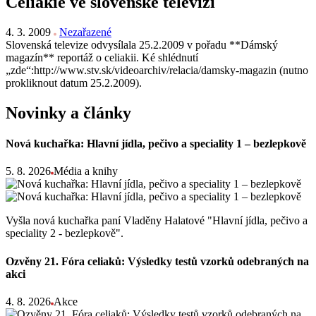
Celiakie ve slovenské televizi
4. 3. 2009
Nezařazené
Slovenská televize odvysílala 25.2.2009 v pořadu **Dámský
magazín** reportáž o celiakii. Ké shlédnutí
„zde“:http://www.stv.sk/videoarchiv/relacia/damsky-magazin (nutno
prokliknout datum 25.2.2009).
Novinky a články
Nová kuchařka: Hlavní jídla, pečivo a speciality 1 – bezlepkově
5. 8. 2026
Média a knihy
Vyšla nová kuchařka paní Vladěny Halatové "Hlavní jídla, pečivo a
speciality 2 - bezlepkově".
Ozvěny 21. Fóra celiaků: Výsledky testů vzorků odebraných na
akci
4. 8. 2026
Akce