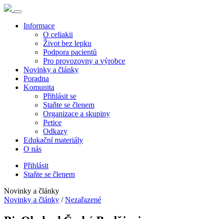
Informace
O celiakii
Život bez lepku
Podpora pacientů
Pro provozovny a výrobce
Novinky a články
Poradna
Komunita
Přihlásit se
Staňte se členem
Organizace a skupiny
Petice
Odkazy
Edukační materiály
O nás
Přihlásit
Staňte se členem
Novinky a články
Novinky a články
/
Nezařazené