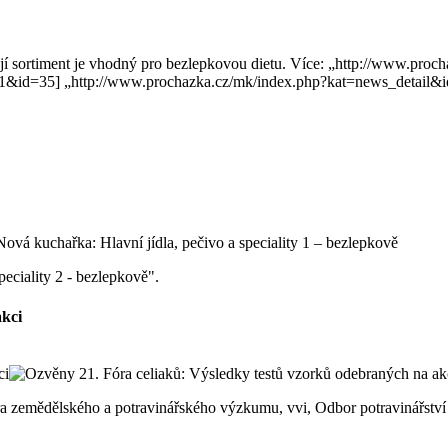
lý její sortiment je vhodný pro bezlepkovou dietu. Více: „http://www.
1&id=35] „http://www.prochazka.cz/mk/index.php?kat=news_detail&
peciality 2 - bezlepkově".
akci
ntra zemědělského a potravinářského výzkumu, vvi, Odbor potravinářst