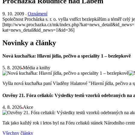
Procházka Roudnice nad Labem
9. 10. 2009
Oznámení
Společnost Procházka s. r. o. vyšla vstříct bezlepkářům a téměř ce
[http://www.prochazka.cz/mk/index.php?kat=news_detail&id_news=
kat=news_detail&id_news=1&id=36]
Novinky a články
Nová kuchařka: Hlavní jídla, pečivo a speciality 1 – bezlepkově
5. 8. 2026
Média a knihy
Vyšla nová kuchařka paní Vladěny Halatové "Hlavní jídla, pečivo a s
Ozvěny 21. Fóra celiaků: Výsledky testů vzorků odebraných na 
4. 8. 2026
Akce
Tak jako každý rok i letos byl na Fóru celiaků stánek Národního ce
Všechny články