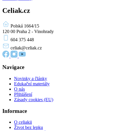
Celiak.cz
Polská 1664/15
120 00 Praha 2 - Vinohrady
604 375 448
celiak
@celiak.cz
Navigace
Novinky a články
Edukační materiály
O nás
Přihlášení
Zásady cookies (EU)
Informace
O celiakii
Život bez lepku