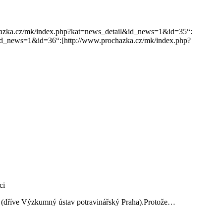
prochazka.cz/mk/index.php?kat=news_detail&id_news=1&id=35“:
id_news=1&id=36“:[http://www.prochazka.cz/mk/index.php?
ví (dříve Výzkumný ústav potravinářský Praha).Protože…