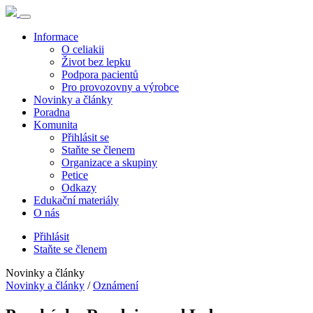
Informace
O celiakii
Život bez lepku
Podpora pacientů
Pro provozovny a výrobce
Novinky a články
Poradna
Komunita
Přihlásit se
Staňte se členem
Organizace a skupiny
Petice
Odkazy
Edukační materiály
O nás
Přihlásit
Staňte se členem
Novinky a články
Novinky a články
/
Oznámení