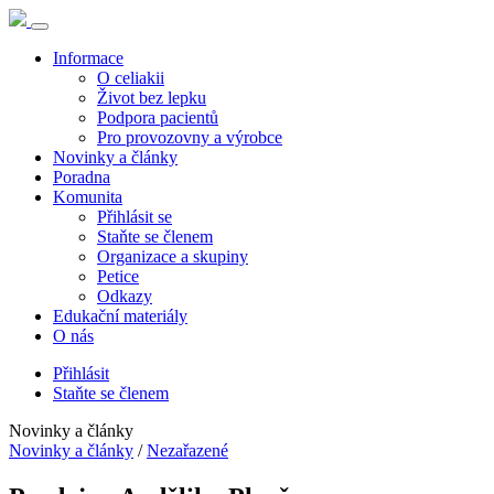
Informace
O celiakii
Život bez lepku
Podpora pacientů
Pro provozovny a výrobce
Novinky a články
Poradna
Komunita
Přihlásit se
Staňte se členem
Organizace a skupiny
Petice
Odkazy
Edukační materiály
O nás
Přihlásit
Staňte se členem
Novinky a články
Novinky a články
/
Nezařazené