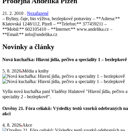
Prodejna Andělika Plzeň
21. 2. 2010
Nezařazené
– Byliny, čaje, bio výživa, bezlepkové potraviny – **Adresa:**
Klatovská 1248/112, Plzeň – **Telefon:** 377459211 –
**Mobil:** 602105410 – **Internet:** www.andelika.cz –
**Email:** info@andelika.cz
Novinky a články
Nová kuchařka: Hlavní jídla, pečivo a speciality 1 – bezlepkově
5. 8. 2026
Média a knihy
Vyšla nová kuchařka paní Vladěny Halatové "Hlavní jídla, pečivo a
speciality 2 - bezlepkově".
Ozvěny 21. Fóra celiaků: Výsledky testů vzorků odebraných na
akci
4. 8. 2026
Akce