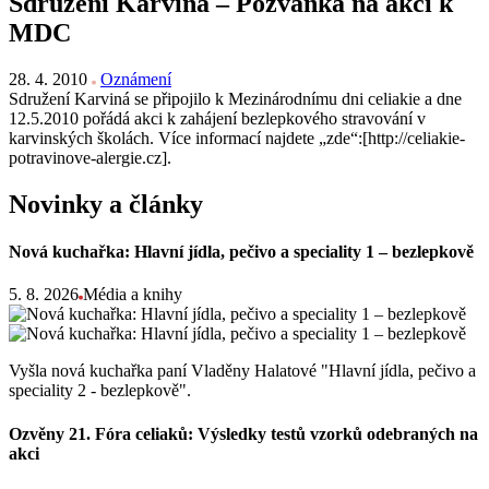
Sdružení Karviná – Pozvánka na akci k
MDC
28. 4. 2010
Oznámení
Sdružení Karviná se připojilo k Mezinárodnímu dni celiakie a dne
12.5.2010 pořádá akci k zahájení bezlepkového stravování v
karvinských školách. Více informací najdete „zde“:[http://celiakie-
potravinove-alergie.cz].
Novinky a články
Nová kuchařka: Hlavní jídla, pečivo a speciality 1 – bezlepkově
5. 8. 2026
Média a knihy
Vyšla nová kuchařka paní Vladěny Halatové "Hlavní jídla, pečivo a
speciality 2 - bezlepkově".
Ozvěny 21. Fóra celiaků: Výsledky testů vzorků odebraných na
akci