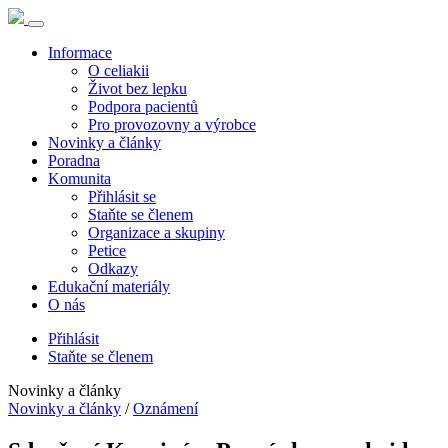
Informace
O celiakii
Život bez lepku
Podpora pacientů
Pro provozovny a výrobce
Novinky a články
Poradna
Komunita
Přihlásit se
Staňte se členem
Organizace a skupiny
Petice
Odkazy
Edukační materiály
O nás
Přihlásit
Staňte se členem
Novinky a články
Novinky a články
/
Oznámení