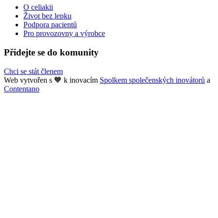
O celiakii
Život bez lepku
Podpora pacientů
Pro provozovny a výrobce
Přidejte se do komunity
Chci se stát členem
Web vytvořen s 🧡 k inovacím
Spolkem společenských inovátorů
a
Contentano