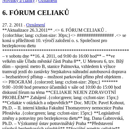
Novinky a články
/
Oznámení
6. FÓRUM CELIAKŮ
27. 2. 2011
Oznámení
**Aktualizace 26.3.2011** .<> 6. FÓRUM CELIAKŮ .
{color:blue; lang: cs;font-size: 30px;}<> ################ .<> se
koná u příležitosti 10. výročí založení o. s. Společnost pro
bezlepkovou dietu
*******************************************************
– v sobotu dne **16. 4. 2011, od 9:00 do 16:00 hod** – **ve
velkém sále Úřadu městské části Praha 8**, U Meteoru 6, tzv. Bílý
dům – spojení: metro B, stanice Palmovka, vzhledem k výluce
tramvají jezdí do zastávky Stejskalova náhradní autobusová doprava
– bezbariérový přístup – možnost parkování přímo před objektem .
<> PROGRAM .{color:red; lang: cs;font-size: 20px;} *******
9:00 -10:00 hod presence účastníků v sále od 10:00 do 15:00 hod
diskusní fórum na téma **CELIAKIE NEJEN ZDRAVOTNÍ
PROBLÉM** Zahájení .{color:green; lang: cs;font-size: 15px;}
**Celiakie v otázkách a odpovědích** Doc. MUDr. Pavel Kohout,
Ph.D. – II. interní klinika Fakultní Thomayerovy nemocnice Praha
Přestávka .{color:green; lang: cs;font-size: 15px;} **Legislativní
změny a potraviny pro bezlepkovou dietu** Ing. Dana Gabrovská,
Ph.D. – Výzkumný ústav potravinářský Praha **Představení
výrobců bezlepkových výrobků** **Sociální aspekty celiakie**