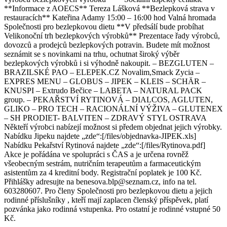
**Informace z AOECS** Tereza Lášková **Bezlepková strava v
restauracích** Kateřina Adamy 15:00 – 16:00 hod Valná hromada
Společnosti pro bezlepkovou dietu **V předsálí bude probíhat
Velikonoční trh bezlepkových výrobků** Prezentace řady výrobců,
dovozců a prodejců bezlepkových potravin. Budete mít možnost
seznámit se s novinkami na trhu, ochutnat široký výběr
bezlepkových výrobků i si výhodně nakoupit. – BEZGLUTEN –
BRAZILSKÉ PAO – ELEPEK.CZ Novalim,Smack Zycia –
EXPRES MENU – GLOBUS – JIPEK – KLEIS – SCHÄR –
KNUSPI – Extrudo Bečice – LABETA – NATURAL PACK
group. – PEKAŘSTVÍ RYTINOVÁ – DIALCOS, AGLUTEN,
GLIKO – PRO TECH – RACIONÁLNÍ VÝŽIVA – GLUTENEX
– SH PRODIET- BALVITEN – ZDRAVÝ STYL OSTRAVA
Někteří výrobci nabízejí možnost si předem objednat jejich výrobky.
Nabídku Jipeku najdete „zde“:[/files/objednavka-JIPEK.xls]
Nabídku Pekařství Rytinová najdete „zde“:[/files/Rytinova.pdf]
Akce je pořádána ve spolupráci s ČAS a je určena rovněž
všeobecným sestrám, nutričním terapeutům a farmaceutickým
asistentům za 4 kreditní body. Registrační poplatek je 100 Kč.
Přihlášky adresujte na benesova.blp@seznam.cz, info na tel.
603280607. Pro členy Společnosti pro bezlepkovou dietu a jejich
rodinné příslušníky , kteří mají zaplacen členský příspěvek, platí
pozvánka jako rodinná vstupenka. Pro ostatní je rodinné vstupné 50
Kč.