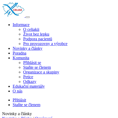
Informace
O celiakii
Život bez lepku
Podpora pacientů
Pro provozovny a výrobce
Novinky a články
Poradna
Komunita
Přihlásit se
Staňte se členem
Organizace a skupiny
Petice
Odkazy
Edukační materiály
O nás
Přihlásit
Staňte se členem
Novinky a články