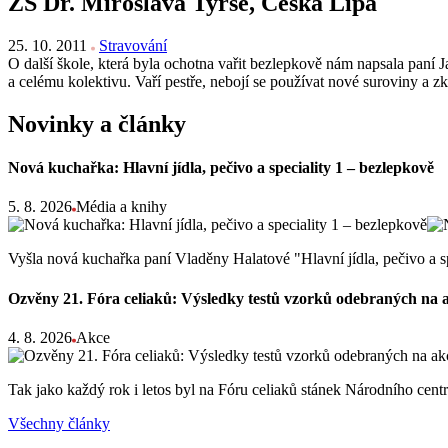
ZŠ Dr. Miroslava Tyrše, Česká Lípa
25. 10. 2011
Stravování
O další škole, která byla ochotna vařit bezlepkově nám napsala paní 
a celému kolektivu. Vaří pestře, nebojí se používat nové suroviny a zk
Novinky a články
Nová kuchařka: Hlavní jídla, pečivo a speciality 1 – bezlepkově
5. 8. 2026
Média a knihy
Vyšla nová kuchařka paní Vladěny Halatové "Hlavní jídla, pečivo a s
Ozvěny 21. Fóra celiaků: Výsledky testů vzorků odebraných na 
4. 8. 2026
Akce
Tak jako každý rok i letos byl na Fóru celiaků stánek Národního ce
Všechny články