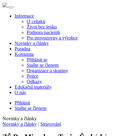
Informace
O celiakii
Život bez lepku
Podpora pacientů
Pro provozovny a výrobce
Novinky a články
Poradna
Komunita
Přihlásit se
Staňte se členem
Organizace a skupiny
Petice
Odkazy
Edukační materiály
O nás
Přihlásit
Staňte se členem
Novinky a články
Novinky a články
/
Stravování