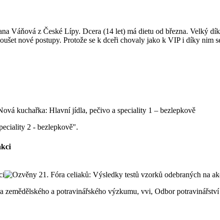
Jana Váňová z České Lípy. Dcera (14 let) má dietu od března. Velký dík
oušet nové postupy. Protože se k dceři chovaly jako k VIP i díky nim se j
peciality 2 - bezlepkově".
akci
ntra zemědělského a potravinářského výzkumu, vvi, Odbor potravinářst