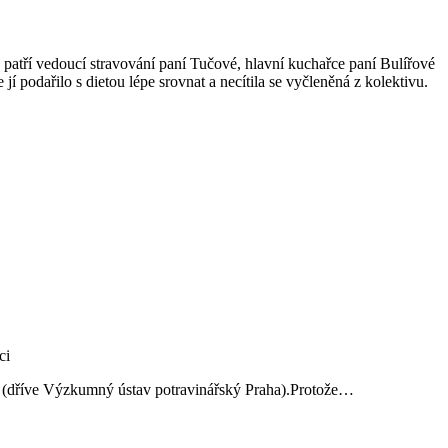
 patří vedoucí stravování paní Tučové, hlavní kuchařce paní Bulířové
í podařilo s dietou lépe srovnat a necítila se vyčleněná z kolektivu.
ví (dříve Výzkumný ústav potravinářský Praha).Protože…