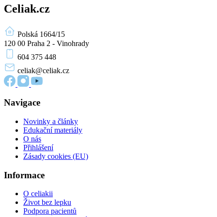
Celiak.cz
Polská 1664/15
120 00 Praha 2 - Vinohrady
604 375 448
celiak
@celiak.cz
Navigace
Novinky a články
Edukační materiály
O nás
Přihlášení
Zásady cookies (EU)
Informace
O celiakii
Život bez lepku
Podpora pacientů