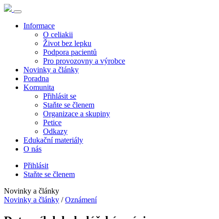
Informace
O celiakii
Život bez lepku
Podpora pacientů
Pro provozovny a výrobce
Novinky a články
Poradna
Komunita
Přihlásit se
Staňte se členem
Organizace a skupiny
Petice
Odkazy
Edukační materiály
O nás
Přihlásit
Staňte se členem
Novinky a články
Novinky a články
/
Oznámení