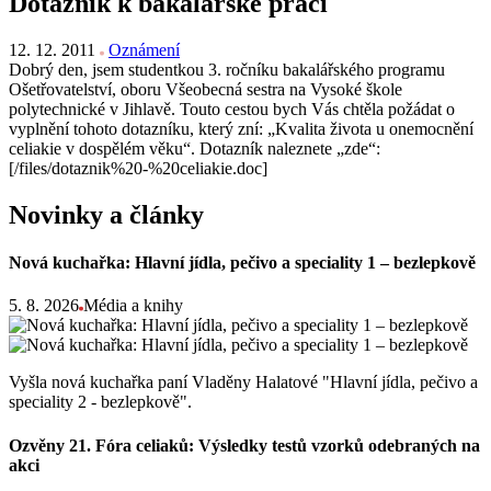
Dotazník k bakalářské práci
12. 12. 2011
Oznámení
Dobrý den, jsem studentkou 3. ročníku bakalářského programu
Ošetřovatelství, oboru Všeobecná sestra na Vysoké škole
polytechnické v Jihlavě. Touto cestou bych Vás chtěla požádat o
vyplnění tohoto dotazníku, který zní: „Kvalita života u onemocnění
celiakie v dospělém věku“. Dotazník naleznete „zde“:
[/files/dotaznik%20-%20celiakie.doc]
Novinky a články
Nová kuchařka: Hlavní jídla, pečivo a speciality 1 – bezlepkově
5. 8. 2026
Média a knihy
Vyšla nová kuchařka paní Vladěny Halatové "Hlavní jídla, pečivo a
speciality 2 - bezlepkově".
Ozvěny 21. Fóra celiaků: Výsledky testů vzorků odebraných na
akci