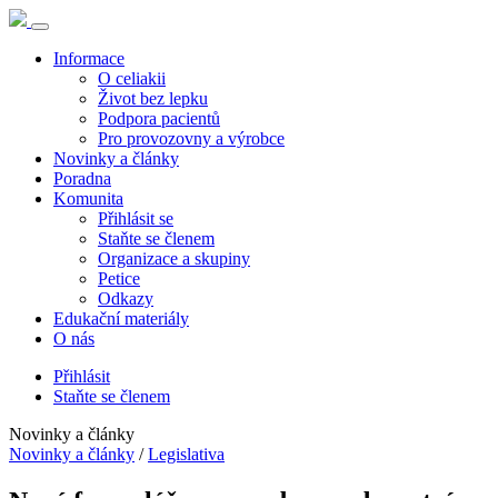
Informace
O celiakii
Život bez lepku
Podpora pacientů
Pro provozovny a výrobce
Novinky a články
Poradna
Komunita
Přihlásit se
Staňte se členem
Organizace a skupiny
Petice
Odkazy
Edukační materiály
O nás
Přihlásit
Staňte se členem
Novinky a články
Novinky a články
/
Legislativa