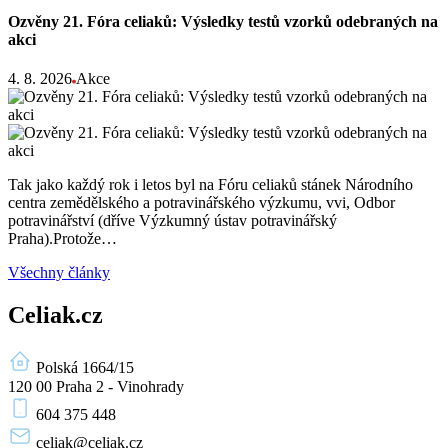
Ozvěny 21. Fóra celiaků: Výsledky testů vzorků odebraných na
akci
4. 8. 2026
Akce
Tak jako každý rok i letos byl na Fóru celiaků stánek Národního
centra zemědělského a potravinářského výzkumu, vvi, Odbor
potravinářství (dříve Výzkumný ústav potravinářský
Praha).Protože…
Všechny články
Celiak.cz
Polská 1664/15
120 00 Praha 2 - Vinohrady
604 375 448
celiak
@celiak.cz