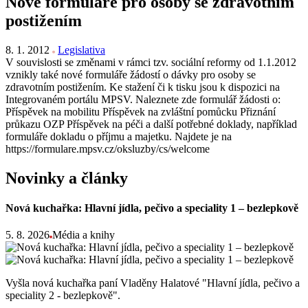
Nové formuláře pro osoby se zdravotním
postižením
8. 1. 2012
Legislativa
V souvislosti se změnami v rámci tzv. sociální reformy od 1.1.2012
vznikly také nové formuláře žádostí o dávky pro osoby se
zdravotním postižením. Ke stažení či k tisku jsou k dispozici na
Integrovaném portálu MPSV. Naleznete zde formulář žádosti o:
Příspěvek na mobilitu Příspěvek na zvláštní pomůcku Přiznání
průkazu OZP Příspěvek na péči a další potřebné doklady, například
formuláře dokladu o příjmu a majetku. Najdete je na
https://formulare.mpsv.cz/oksluzby/cs/welcome
Novinky a články
Nová kuchařka: Hlavní jídla, pečivo a speciality 1 – bezlepkově
5. 8. 2026
Média a knihy
Vyšla nová kuchařka paní Vladěny Halatové "Hlavní jídla, pečivo a
speciality 2 - bezlepkově".