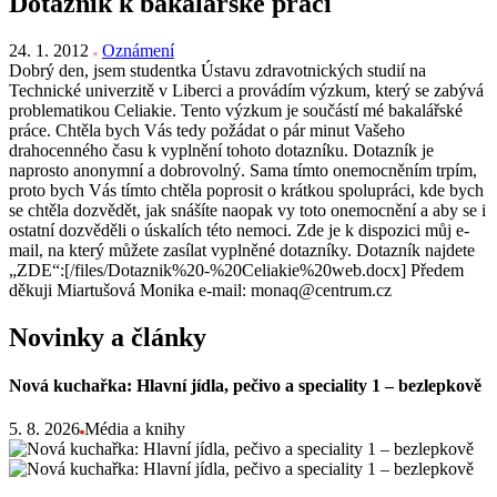
Dotazník k bakalářské práci
24. 1. 2012
Oznámení
Dobrý den, jsem studentka Ústavu zdravotnických studií na
Technické univerzitě v Liberci a provádím výzkum, který se zabývá
problematikou Celiakie. Tento výzkum je součástí mé bakalářské
práce. Chtěla bych Vás tedy požádat o pár minut Vašeho
drahocenného času k vyplnění tohoto dotazníku. Dotazník je
naprosto anonymní a dobrovolný. Sama tímto onemocněním trpím,
proto bych Vás tímto chtěla poprosit o krátkou spolupráci, kde bych
se chtěla dozvědět, jak snášíte naopak vy toto onemocnění a aby se i
ostatní dozvěděli o úskalích této nemoci. Zde je k dispozici můj e-
mail, na který můžete zasílat vyplněné dotazníky. Dotazník najdete
„ZDE“:[/files/Dotaznik%20-%20Celiakie%20web.docx] Předem
děkuji Miartušová Monika e-mail: monaq@centrum.cz
Novinky a články
Nová kuchařka: Hlavní jídla, pečivo a speciality 1 – bezlepkově
5. 8. 2026
Média a knihy