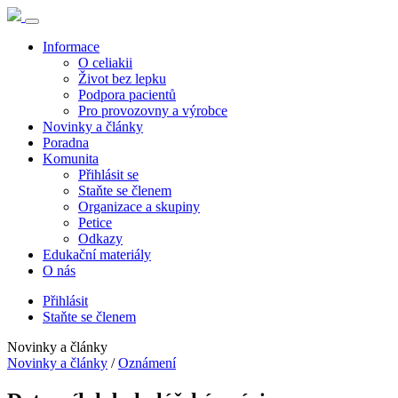
Informace
O celiakii
Život bez lepku
Podpora pacientů
Pro provozovny a výrobce
Novinky a články
Poradna
Komunita
Přihlásit se
Staňte se členem
Organizace a skupiny
Petice
Odkazy
Edukační materiály
O nás
Přihlásit
Staňte se členem
Novinky a články
Novinky a články
/
Oznámení