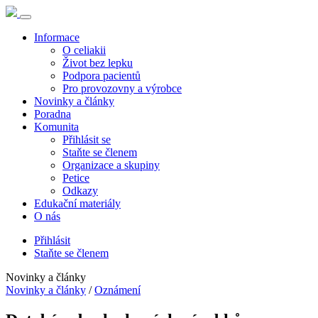
Informace
O celiakii
Život bez lepku
Podpora pacientů
Pro provozovny a výrobce
Novinky a články
Poradna
Komunita
Přihlásit se
Staňte se členem
Organizace a skupiny
Petice
Odkazy
Edukační materiály
O nás
Přihlásit
Staňte se členem
Novinky a články
Novinky a články
/
Oznámení