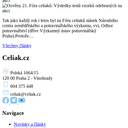
Tak jako každý rok i letos byl na Fóru celiaků stánek Národního
centra zemědělského a potravinářského výzkumu, vvi, Odbor
potravinářství (dříve Výzkumný ústav potravinářský
Praha).Protože…
Všechny články
Celiak.cz
Polská 1664/15
120 00 Praha 2 - Vinohrady
604 375 448
celiak
@celiak.cz
Navigace
Novinky a články