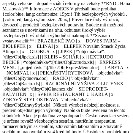
aspekty celiakie – dopad sociální reformy na celiaky **RNDr. Hana
Maslowská** Informace z AOECS V předsálí bude probíhat .
{color:blue; lang: cs;font-size: 15px;} Trh bezlepkových výrobků .
{color:red; lang: cs;font-size: 20px;} Prezentace řady výrobců,
dovozců a prodejců bezlepkových potravin. Budete mít možnost
seznámit se s novinkami na trhu, ochutnat široký výběr
bezlepkových výrobků a výhodně si nakoupit. **Seznam
vystavovatelů:** | BRAZILSKÉ PAO | x | | DOVES FARM –
BIOLEPEK | x | | ELINAI | x | | ELEPEK Novalim,Smack Zycia,
Alimpek | x | | GLOBUS | x | | JIPEK | \“objednávka\“:
[/files/ObjJipek.xls] | | KLEIS – SCHÄR | x | | EXTRUDO
BEČICE | \“objednávka\“:[/files/ObjExtrudo.xls] | | EXPRESS
MENU | „objednávka“:[/files/ObjExpresMenu.doc] | | LABETA | x
| | NOMINAL | x | | PEKAŘSTVÍ RYTINOVÁ | „objednávka“:
[/files/ObjRytinova.doc] | | RACIO | \“objednávka\“:
[/files/ObjRacio.xls] | | RACIONÁLNÍ VÝŽIVA -GLUTENEX |
„objednávka“:[/files/ObjGlutenex.xls] | | SH PRODIET-
BALVITEN | x | | ŚVEJK RESTAURANT U KARLA | x | |
ZDRAVÝ STYL OSTRAVA | \“objednávka\“:
[/files/ObjZdravyStyl.xls] | Někteří výrobci nabízejí možnost si
předem objednat jejich výrobky. Nabídka bude uvedena na těchto
stránkách. Akce je pořádána ve spolupráci s Českou asociací sester a
je určena rovněž všeobecným sestrám, nutričním terapeutům,
farmaceutickým asistentům, zdravotním laborantům a zdravotně
sociálním pracovníkům za 4 kreditní body. Účastnický poplatek pro