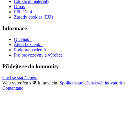
Edukační materiály
O nás
Přihlášení
Zásady cookies (EU)
Informace
O celiakii
Život bez lepku
Podpora pacientů
Pro provozovny a výrobce
Přidejte se do komunity
Chci se stát členem
Web vytvořen s 🧡 k inovacím
Spolkem společenských inovátorů
a
Contentano