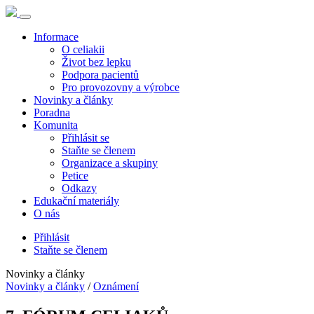
Informace
O celiakii
Život bez lepku
Podpora pacientů
Pro provozovny a výrobce
Novinky a články
Poradna
Komunita
Přihlásit se
Staňte se členem
Organizace a skupiny
Petice
Odkazy
Edukační materiály
O nás
Přihlásit
Staňte se členem
Novinky a články
Novinky a články
/
Oznámení