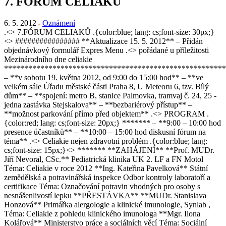
7. FÓRUM CELIAKŮ
6. 5. 2012
Oznámení
.<> 7.FÓRUM CELIAKŮ .{color:blue; lang: cs;font-size: 30px;}
<> ################ **Aktualizace 15. 5. 2012** – Přidán
objednávkový formulář Expres Menu .<> pořádané u příležitosti
Mezinárodního dne celiakie
*******************************************************
– **v sobotu 19. května 2012, od 9:00 do 15:00 hod** – **ve
velkém sále Úřadu městské části Praha 8, U Meteoru 6, tzv. Bílý
dům** – **spojení: metro B, stanice Palmovka, tramvaj č. 24, 25 -
jedna zastávka Stejskalova** – **bezbariérový přístup** –
**možnost parkování přímo před objektem** .<> PROGRAM .
{color:red; lang: cs;font-size: 20px;} ******* – **9:00 – 10:00 hod
presence účastníků** – **10:00 – 15:00 hod diskusní fórum na
téma** .<> Celiakie nejen zdravotní problém .{color:blue; lang:
cs;font-size: 15px;}<> ******* **ZAHÁJENÍ** **Prof. MUDr.
Jiří Nevoral, CSc.** Pediatrická klinika UK 2. LF a FN Motol
Téma: Celiakie v roce 2012 **Ing. Kateřina Pavelková** Státní
zemědělská a potravinářská inspekce Odbor kontroly laboratoří a
certifikace Téma: Označování potravin vhodných pro osoby s
nesnášenlivostí lepku **PŘESTÁVKA** **MUDr. Stanislava
Honzová** Primářka alergologie a klinické imunologie, Synlab ,
Téma: Celiakie z pohledu klinického imunologa **Mgr. Ilona
Kolářová** Ministerstvo práce a sociálních věcí Téma: Sociální