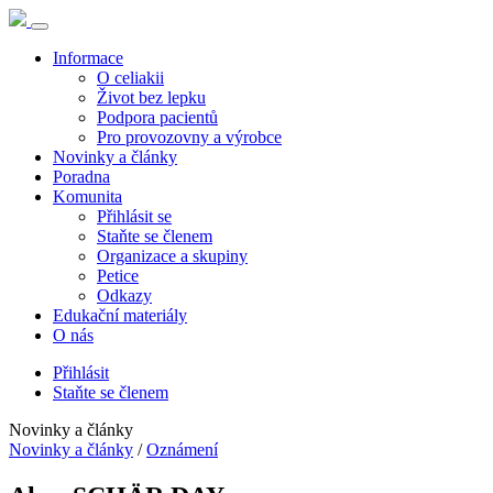
Informace
O celiakii
Život bez lepku
Podpora pacientů
Pro provozovny a výrobce
Novinky a články
Poradna
Komunita
Přihlásit se
Staňte se členem
Organizace a skupiny
Petice
Odkazy
Edukační materiály
O nás
Přihlásit
Staňte se členem
Novinky a články
Novinky a články
/
Oznámení