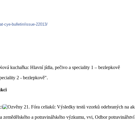
at-cye-bulletin/issue-22013/
peciality 2 - bezlepkově".
akci
ntra zemědělského a potravinářského výzkumu, vvi, Odbor potravinářst