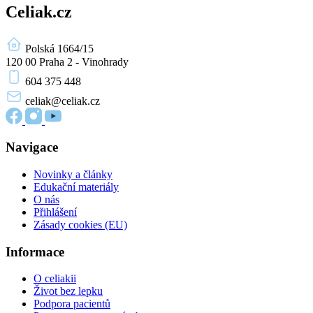
Celiak.cz
Polská 1664/15
120 00 Praha 2 - Vinohrady
604 375 448
celiak
@celiak.cz
Navigace
Novinky a články
Edukační materiály
O nás
Přihlášení
Zásady cookies (EU)
Informace
O celiakii
Život bez lepku
Podpora pacientů