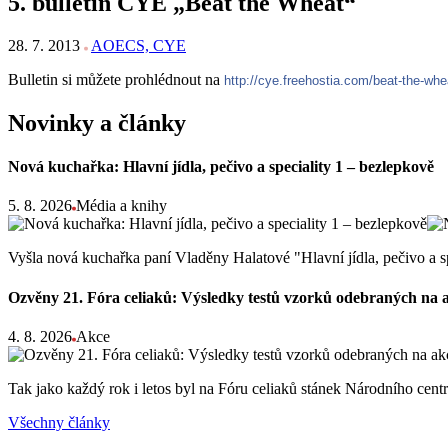
5. bulletin CYE „Beat the Wheat“
28. 7. 2013
AOECS, CYE
Bulletin si můžete prohlédnout na
http://cye.freehostia.com/beat-the-whe
Novinky a články
Nová kuchařka: Hlavní jídla, pečivo a speciality 1 – bezlepkově
5. 8. 2026
Média a knihy
Vyšla nová kuchařka paní Vladěny Halatové "Hlavní jídla, pečivo a s
Ozvěny 21. Fóra celiaků: Výsledky testů vzorků odebraných na 
4. 8. 2026
Akce
Tak jako každý rok i letos byl na Fóru celiaků stánek Národního ce
Všechny články