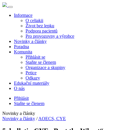
Informace
O celiakii
Život bez lepku
Podpora pacientů
Pro provozovny a výrobce
Novinky a články
Poradna
Komunita
Přihlásit se
Staňte se členem
Organizace a skupiny
Petice
Odkazy
Edukační materiály
O nás
Přihlásit
Staňte se členem
Novinky a články
Novinky a články
/
AOECS, CYE