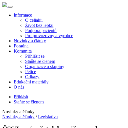
Informace
O celiakii
Život bez lepku
Podpora pacientů
Pro provozovny a výrobce
Novinky a články
Poradna
Komunita
Přihlásit se
Staňte se členem
Organizace a skupiny
Petice
Odkazy
Edukační materiály
O nás
Přihlásit
Staňte se členem
Novinky a články
Novinky a články
/
Legislativa