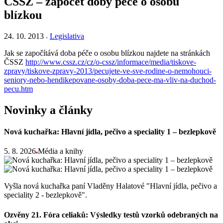
ČSSZ – zápočet doby péče o osobu
blízkou
24. 10. 2013
Legislativa
Jak se započítává doba péče o osobu blízkou najdete na stránkách
ČSSZ
http://www.cssz.cz/cz/o-cssz/informace/media/tiskove-
zpravy/tiskove-zpravy-2013/pecujete-ve-sve-rodine-o-nemohouci-
seniory-nebo-hendikepovane-osoby-doba-pece-ma-vliv-na-duchod-
pecu.htm
Novinky a články
Nová kuchařka: Hlavní jídla, pečivo a speciality 1 – bezlepkově
5. 8. 2026
Média a knihy
Vyšla nová kuchařka paní Vladěny Halatové "Hlavní jídla, pečivo a
speciality 2 - bezlepkově".
Ozvěny 21. Fóra celiaků: Výsledky testů vzorků odebraných na