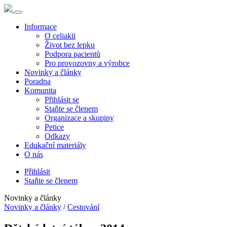
Informace
O celiakii
Život bez lepku
Podpora pacientů
Pro provozovny a výrobce
Novinky a články
Poradna
Komunita
Přihlásit se
Staňte se členem
Organizace a skupiny
Petice
Odkazy
Edukační materiály
O nás
Přihlásit
Staňte se členem
Novinky a články
Novinky a články
/
Cestování