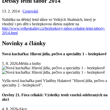
Dětský letní tábor 2014
13. 2. 2014
Cestování
Nabídku na dětský letní tábor ve Velkých Skalinách, který je
vhodný i pro děti s bezlepkovou dietou najdete na
http://www.velkeskaliny.cz/bezlepkovy-tabor-celiakie-letni-tabory-
2014.html
Novinky a články
Nová kuchařka: Hlavní jídla, pečivo a speciality 1 – bezlepkově
5. 8. 2026
Média a knihy
Vyšla nová kuchařka paní Vladěny Halatové "Hlavní jídla, pečivo a
speciality 2 - bezlepkově".
Ozvěny 21. Fóra celiaků: Výsledky testů vzorků odebraných na
akci
4. 8. 2026
Akce