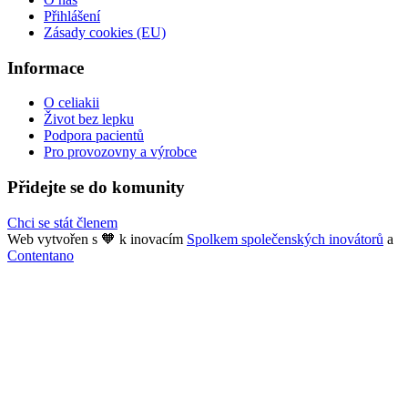
Přihlášení
Zásady cookies (EU)
Informace
O celiakii
Život bez lepku
Podpora pacientů
Pro provozovny a výrobce
Přidejte se do komunity
Chci se stát členem
Web vytvořen s 🧡 k inovacím
Spolkem společenských inovátorů
a
Contentano