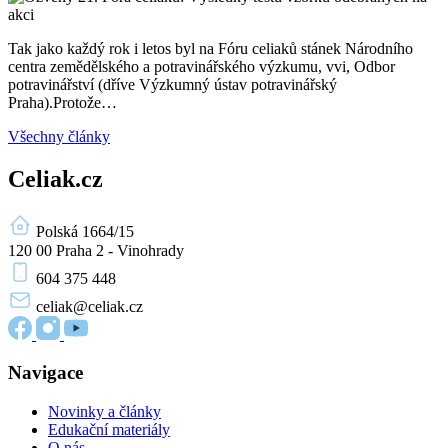
Tak jako každý rok i letos byl na Fóru celiaků stánek Národního
centra zemědělského a potravinářského výzkumu, vvi, Odbor
potravinářství (dříve Výzkumný ústav potravinářský
Praha).Protože…
Všechny články
Celiak.cz
Polská 1664/15
120 00 Praha 2 - Vinohrady
604 375 448
celiak
@celiak.cz
Navigace
Novinky a články
Edukační materiály
O nás