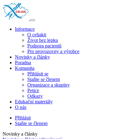
Informace
O celiakii
Život bez lepku
Podpora pacientů
Pro provozovny a výrobce
Novinky a články
Poradna
Komunita
Přihlásit se
Staňte se členem
Organizace a skupiny
Petice
Odkazy
Edukační materiály
O nás
Přihlásit
Staňte se členem
Novinky a články