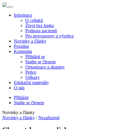
Informace
O celiakii
Život bez lepku
Podpora pacientů
Pro provozovny a výrobce
Novinky a články
Poradna
Komunita
Přihlásit se
Staňte se členem
Organizace a skupiny
Petice
Odkazy
Edukační materiály
O nás
Přihlásit
Staňte se členem
Novinky a články
Novinky a články
/
Nezařazené