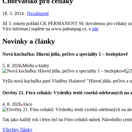
Chorvatsko pro celiaky
18. 3. 2014
Nezařazené
Již 3. rokem pořádá CK PERMANENT SE dovolenou pro celiaky na
Více informací najdete na www.jadranpag.cz. a
zde
Novinky a články
Nová kuchařka: Hlavní jídla, pečivo a speciality 1 – bezlepkově
5. 8. 2026
Média a knihy
Vyšla nová kuchařka paní Vladěny Halatové "Hlavní jídla, pečivo a s
Ozvěny 21. Fóra celiaků: Výsledky testů vzorků odebraných na 
4. 8. 2026
Akce
Tak jako každý rok i letos byl na Fóru celiaků stánek Národního ce
Všechny články