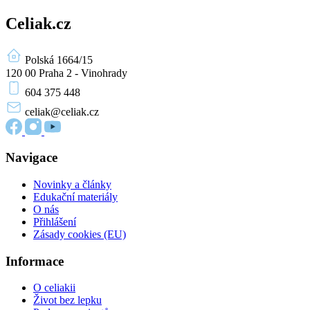
Celiak.cz
Polská 1664/15
120 00 Praha 2 - Vinohrady
604 375 448
celiak
@celiak.cz
Navigace
Novinky a články
Edukační materiály
O nás
Přihlášení
Zásady cookies (EU)
Informace
O celiakii
Život bez lepku