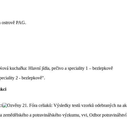
 ostrově PAG.
peciality 2 - bezlepkově".
akci
ntra zemědělského a potravinářského výzkumu, vvi, Odbor potravinářst