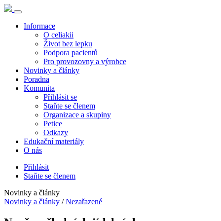
Informace
O celiakii
Život bez lepku
Podpora pacientů
Pro provozovny a výrobce
Novinky a články
Poradna
Komunita
Přihlásit se
Staňte se členem
Organizace a skupiny
Petice
Odkazy
Edukační materiály
O nás
Přihlásit
Staňte se členem
Novinky a články
Novinky a články
/
Nezařazené