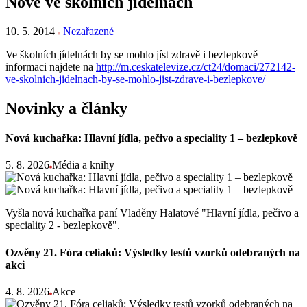
Nově ve školních jídelnách
10. 5. 2014
Nezařazené
Ve školních jídelnách by se mohlo jíst zdravě i bezlepkově –
informaci najdete na
http://m.ceskatelevize.cz/ct24/domaci/272142-
ve-skolnich-jidelnach-by-se-mohlo-jist-zdrave-i-bezlepkove/
Novinky a články
Nová kuchařka: Hlavní jídla, pečivo a speciality 1 – bezlepkově
5. 8. 2026
Média a knihy
Vyšla nová kuchařka paní Vladěny Halatové "Hlavní jídla, pečivo a
speciality 2 - bezlepkově".
Ozvěny 21. Fóra celiaků: Výsledky testů vzorků odebraných na
akci
4. 8. 2026
Akce