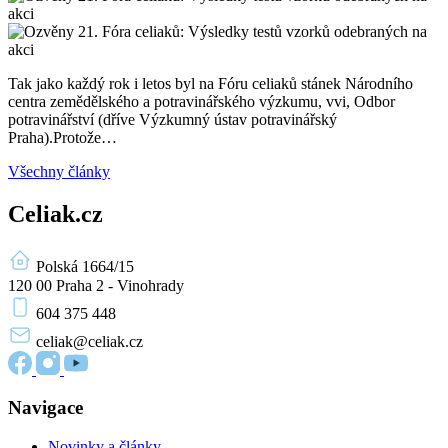
Tak jako každý rok i letos byl na Fóru celiaků stánek Národního
centra zemědělského a potravinářského výzkumu, vvi, Odbor
potravinářství (dříve Výzkumný ústav potravinářský
Praha).Protože…
Všechny články
Celiak.cz
Polská 1664/15
120 00 Praha 2 - Vinohrady
604 375 448
celiak
@celiak.cz
Navigace
Novinky a články