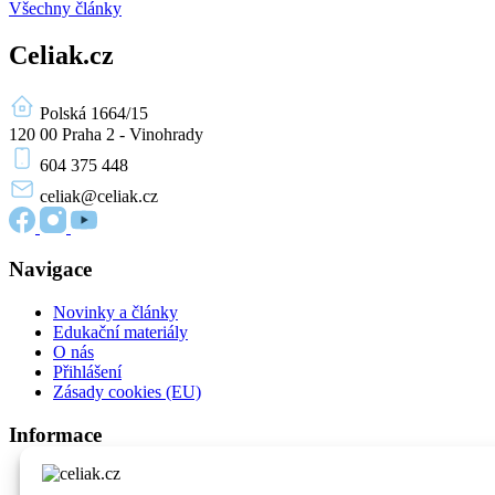
Všechny články
Celiak.cz
Polská 1664/15
120 00 Praha 2 - Vinohrady
604 375 448
celiak
@celiak.cz
Navigace
Novinky a články
Edukační materiály
O nás
Přihlášení
Zásady cookies (EU)
Informace
O celiakii