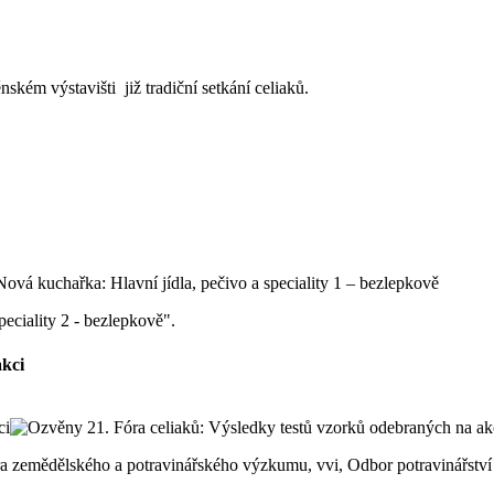
kém výstavišti již tradiční setkání celiaků.
peciality 2 - bezlepkově".
akci
ntra zemědělského a potravinářského výzkumu, vvi, Odbor potravinářst