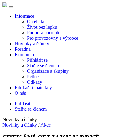
Informace
O celiakii
Život bez lepku
Podpora pacientů
Pro provozovny a výrobce
Novinky a články
Poradna
Komunita
Přihlásit se
Staňte se členem
Organizace a skupiny
Petice
Odkazy
Edukační materiály
O nás
Přihlásit
Staňte se členem
Novinky a články
Novinky a články
/
Akce