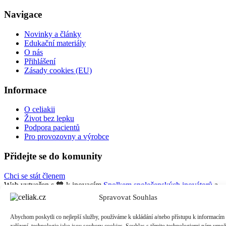
Navigace
Novinky a články
Edukační materiály
O nás
Přihlášení
Zásady cookies (EU)
Informace
O celiakii
Život bez lepku
Podpora pacientů
Pro provozovny a výrobce
Přidejte se do komunity
Chci se stát členem
Web vytvořen s 🧡 k inovacím
Spolkem společenských inovátorů
a
Contentano
Spravovat Souhlas
Abychom poskytli co nejlepší služby, používáme k ukládání a/nebo přístupu k informacím