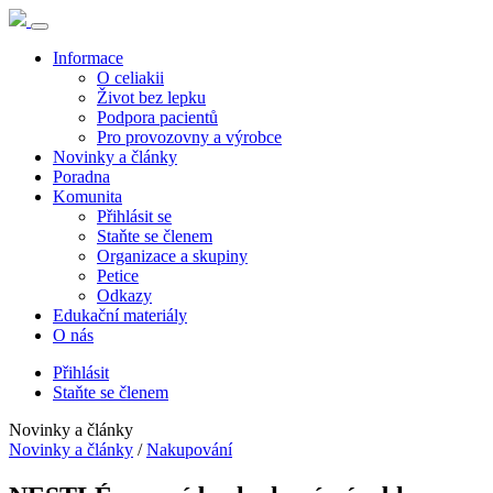
Informace
O celiakii
Život bez lepku
Podpora pacientů
Pro provozovny a výrobce
Novinky a články
Poradna
Komunita
Přihlásit se
Staňte se členem
Organizace a skupiny
Petice
Odkazy
Edukační materiály
O nás
Přihlásit
Staňte se členem
Novinky a články
Novinky a články
/
Nakupování