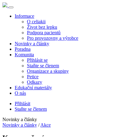
Informace
O celiakii
Život bez lepku
Podpora pacientů
Pro provozovny a výrobce
Novinky a články
Poradna
Komunita
Přihlásit se
Staňte se členem
Organizace a skupiny
Petice
Odkazy
Edukační materiály
O nás
Přihlásit
Staňte se členem
Novinky a články
Novinky a články
/
Akce