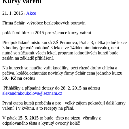
Kursy vaření
21. 1. 2015
Akce
Firma Schär -výrobce bezlepkových potravin
pořádá od března 2015 pro zájemce kurzy vaření
Předpokládané místo kurzů ZŠ Perunova, Praha 3, délka jedné lekce
3 hodiny (pravděpodobně 3 lekce ve 14tidenním intervalu), není
nutné se zúčastnit všech lekcí, program jednotlivých kurzů bude
zaslán na základě přihlášení.
Na kurzech se naučíte vařit knedlíky, péct různé druhy chleba a
pečiva, koláče,ochutnáte novinky firmy Schär cena jednoho kurzu
50,‐ Kč na osobu
Přihlášky a případné dotazy do 28. 2. 2015 na adresu
alexandrakoukolova@seznam.cz
První etapa kursů proběhla a pro velký zájem pokračují další kursy
vaření i v květnu, a to recepty na přání.
V pátek
15. 5. 2015
to bude
těsto na pizzu,
větrníky z
odpalovaného těsta a kynutý ovocný koláč