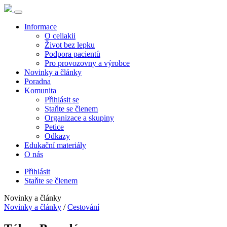
Informace
O celiakii
Život bez lepku
Podpora pacientů
Pro provozovny a výrobce
Novinky a články
Poradna
Komunita
Přihlásit se
Staňte se členem
Organizace a skupiny
Petice
Odkazy
Edukační materiály
O nás
Přihlásit
Staňte se členem
Novinky a články
Novinky a články
/
Cestování