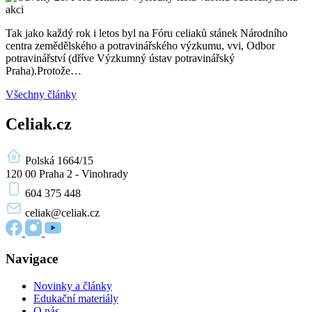
Tak jako každý rok i letos byl na Fóru celiaků stánek Národního
centra zemědělského a potravinářského výzkumu, vvi, Odbor
potravinářství (dříve Výzkumný ústav potravinářský
Praha).Protože…
Všechny články
Celiak.cz
Polská 1664/15
120 00 Praha 2 - Vinohrady
604 375 448
celiak
@celiak.cz
Navigace
Novinky a články
Edukační materiály
O nás