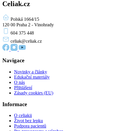
Celiak.cz
Polská 1664/15
120 00 Praha 2 - Vinohrady
604 375 448
celiak
@celiak.cz
Navigace
Novinky a články
Edukační materiály
O nás
Přihlášení
Zásady cookies (EU)
Informace
O celiakii
Život bez lepku
Podpora pacientů