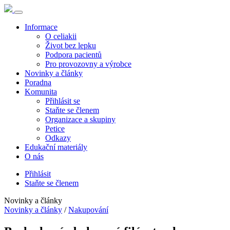
Informace
O celiakii
Život bez lepku
Podpora pacientů
Pro provozovny a výrobce
Novinky a články
Poradna
Komunita
Přihlásit se
Staňte se členem
Organizace a skupiny
Petice
Odkazy
Edukační materiály
O nás
Přihlásit
Staňte se členem
Novinky a články
Novinky a články
/
Nakupování