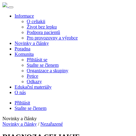
Informace
O celiakii
Život bez lepku
Podpora pacientů
Pro provozovny a výrobce
Novinky a články
Poradna
Komunita
Přihlásit se
Staňte se členem
Organizace a skupiny
Petice
Odkazy
Edukační materiály
O nás
Přihlásit
Staňte se členem
Novinky a články
Novinky a články
/
Nezařazené