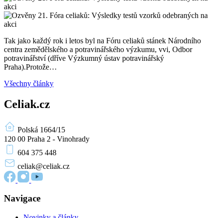
Tak jako každý rok i letos byl na Fóru celiaků stánek Národního
centra zemědělského a potravinářského výzkumu, vvi, Odbor
potravinářství (dříve Výzkumný ústav potravinářský
Praha).Protože…
Všechny články
Celiak.cz
Polská 1664/15
120 00 Praha 2 - Vinohrady
604 375 448
celiak
@celiak.cz
Navigace
Novinky a články